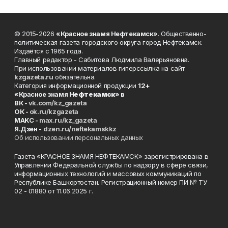
© 2015-2026
«Красное знамя Нефтекамск»
. Общественно-
политическая газета городского округа город Нефтекамск.
Издаётся с 1965 года.
Главный редактор - Сабитова Людмила Валерьяновна.
При использовании материалов гиперссылка на сайт
kzgazeta.ru
обязательна.
Категория информационной продукции
12+
«Красное знамя
Нефтекамск
» в
ВК -
vk.com/kz_gazeta
ОК -
ok.ru/kzgazeta
MAKC -
max.ru/kz_gazeta
Я.Дзен -
dzen.ru/neftekamskkz
Об использовании персональных данных
Газета «КРАСНОЕ ЗНАМЯ НЕФТЕКАМСК» зарегистрирована в
Управлении Федеральной службы по надзору в сфере связи,
информационных технологий и массовых коммуникаций по
Республике Башкортостан. Регистрационный номер ПИ № ТУ
02 - 01880 от 11.06.2025 г.