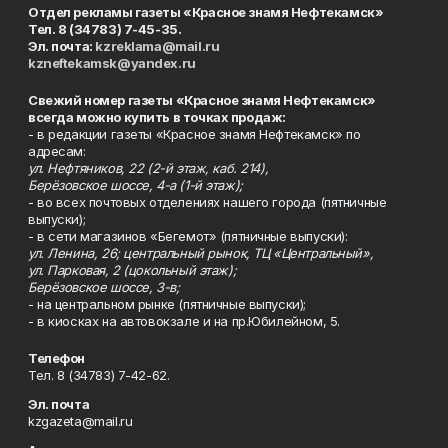
Отдел рекламы газеты «Красное знамя Нефтекамск»
Тел. 8 (34783) 7-45-35.
Эл. почта:
kzreklama@mail.ru
kzneftekamsk@yandex.ru
Свежий номер газеты «Красное знамя Нефтекамск»
всегда можно купить в точках продаж:
- в редакции газеты «Красное знамя Нефтекамск» по
адресам:
ул. Нефтяников, 22 (2-й этаж, каб. 214),
Берёзовское шоссе, 4-а (1-й этаж);
- во всех почтовых отделениях нашего города (пятничные
выпуски);
- в сети магазинов «Бегемот» (пятничные выпуски):
ул. Ленина, 26; центральный рынок, ТЦ «Центральный»,
ул. Парковая, 2 (цокольный этаж);
Берёзовское шоссе, 3-в;
- на центральном рынке (пятничные выпуски);
- в киосках на автовокзале и на пр.Юбилейном, 5.
Телефон
Тел. 8 (34783) 7-42-62.
Эл. почта
kzgazeta@mail.ru