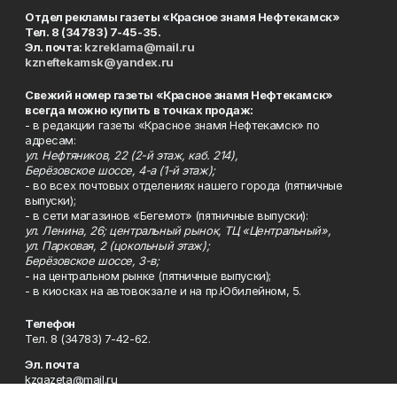
Отдел рекламы газеты «Красное знамя Нефтекамск»
Тел. 8 (34783) 7-45-35.
Эл. почта:
kzreklama@mail.ru
kzneftekamsk@yandex.ru
Свежий номер газеты «Красное знамя Нефтекамск»
всегда можно купить в точках продаж:
- в редакции газеты «Красное знамя Нефтекамск» по
адресам:
ул. Нефтяников, 22 (2-й этаж, каб. 214),
Берёзовское шоссе, 4-а (1-й этаж);
- во всех почтовых отделениях нашего города (пятничные
выпуски);
- в сети магазинов «Бегемот» (пятничные выпуски):
ул. Ленина, 26; центральный рынок, ТЦ «Центральный»,
ул. Парковая, 2 (цокольный этаж);
Берёзовское шоссе, 3-в;
- на центральном рынке (пятничные выпуски);
- в киосках на автовокзале и на пр.Юбилейном, 5.
Телефон
Тел. 8 (34783) 7-42-62.
Эл. почта
kzgazeta@mail.ru