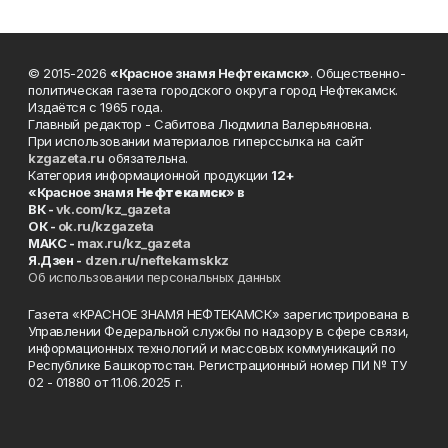
© 2015-2026
«Красное знамя Нефтекамск»
. Общественно-
политическая газета городского округа город Нефтекамск.
Издаётся с 1965 года.
Главный редактор - Сабитова Людмила Валерьяновна.
При использовании материалов гиперссылка на сайт
kzgazeta.ru
обязательна.
Категория информационной продукции
12+
«Красное знамя
Нефтекамск
» в
ВК -
vk.com/kz_gazeta
ОК -
ok.ru/kzgazeta
MAKC -
max.ru/kz_gazeta
Я.Дзен -
dzen.ru/neftekamskkz
Об использовании персональных данных
Газета «КРАСНОЕ ЗНАМЯ НЕФТЕКАМСК» зарегистрирована в
Управлении Федеральной службы по надзору в сфере связи,
информационных технологий и массовых коммуникаций по
Республике Башкортостан. Регистрационный номер ПИ № ТУ
02 - 01880 от 11.06.2025 г.