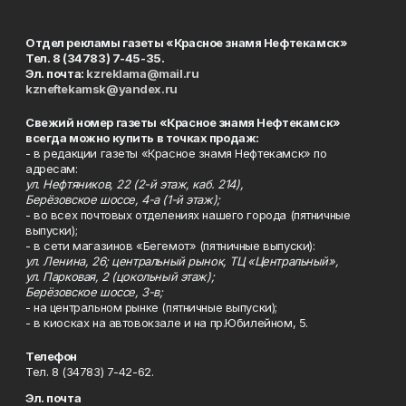
Отдел рекламы газеты «Красное знамя Нефтекамск»
Тел. 8 (34783) 7-45-35.
Эл. почта:
kzreklama@mail.ru
kzneftekamsk@yandex.ru
Свежий номер газеты «Красное знамя Нефтекамск»
всегда можно купить в точках продаж:
- в редакции газеты «Красное знамя Нефтекамск» по
адресам:
ул. Нефтяников, 22 (2-й этаж, каб. 214),
Берёзовское шоссе, 4-а (1-й этаж);
- во всех почтовых отделениях нашего города (пятничные
выпуски);
- в сети магазинов «Бегемот» (пятничные выпуски):
ул. Ленина, 26; центральный рынок, ТЦ «Центральный»,
ул. Парковая, 2 (цокольный этаж);
Берёзовское шоссе, 3-в;
- на центральном рынке (пятничные выпуски);
- в киосках на автовокзале и на пр.Юбилейном, 5.
Телефон
Тел. 8 (34783) 7-42-62.
Эл. почта