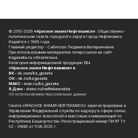
© 2015-2026
«Красное знамя Нефтекамск»
. Общественно-
политическая газета городского округа город Нефтекамск.
Издаётся с 1965 года.
Главный редактор - Сабитова Людмила Валерьяновна.
При использовании материалов гиперссылка на сайт
kzgazeta.ru
обязательна.
Категория информационной продукции
12+
«Красное знамя
Нефтекамск
» в
ВК -
vk.com/kz_gazeta
ОК -
ok.ru/kzgazeta
MAKC -
max.ru/kz_gazeta
Я.Дзен -
dzen.ru/neftekamskkz
Об использовании персональных данных
Газета «КРАСНОЕ ЗНАМЯ НЕФТЕКАМСК» зарегистрирована в
Управлении Федеральной службы по надзору в сфере связи,
информационных технологий и массовых коммуникаций по
Республике Башкортостан. Регистрационный номер ПИ № ТУ
02 - 01880 от 11.06.2025 г.