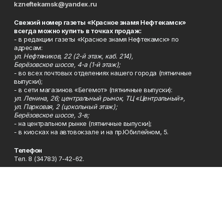
kzneftekamsk@yandex.ru
Свежий номер газеты «Красное знамя Нефтекамск»
всегда можно купить в точках продаж:
- в редакции газеты «Красное знамя Нефтекамск» по
адресам:
ул. Нефтяников, 22 (2-й этаж, каб. 214),
Берёзовское шоссе, 4-а (1-й этаж);
- во всех почтовых отделениях нашего города (пятничные
выпуски);
- в сети магазинов «Бегемот» (пятничные выпуски):
ул. Ленина, 26; центральный рынок, ТЦ «Центральный»,
ул. Парковая, 2 (цокольный этаж);
Берёзовское шоссе, 3-в;
- на центральном рынке (пятничные выпуски);
- в киосках на автовокзале и на пр.Юбилейном, 5.
Телефон
Тел. 8 (34783) 7-42-62.
Эл. почта
kzgazeta@mail.ru
Адрес
Адрес редакции: 452688, Республика Башкортостан, г.
Нефтекамск, Берёзовское шоссе, 4-а, 3-й этаж.