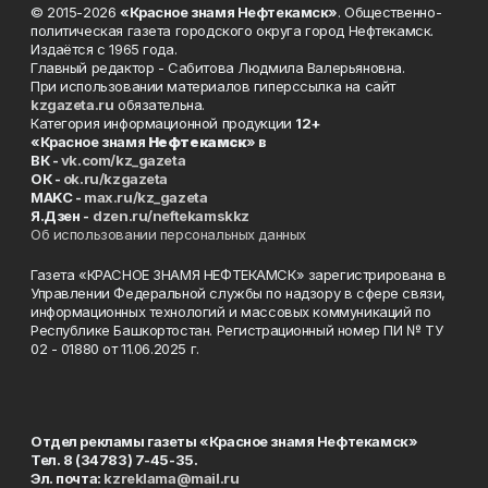
© 2015-2026
«Красное знамя Нефтекамск»
. Общественно-
политическая газета городского округа город Нефтекамск.
Издаётся с 1965 года.
Главный редактор - Сабитова Людмила Валерьяновна.
При использовании материалов гиперссылка на сайт
kzgazeta.ru
обязательна.
Категория информационной продукции
12+
«Красное знамя
Нефтекамск
» в
ВК -
vk.com/kz_gazeta
ОК -
ok.ru/kzgazeta
MAKC -
max.ru/kz_gazeta
Я.Дзен -
dzen.ru/neftekamskkz
Об использовании персональных данных
Газета «КРАСНОЕ ЗНАМЯ НЕФТЕКАМСК» зарегистрирована в
Управлении Федеральной службы по надзору в сфере связи,
информационных технологий и массовых коммуникаций по
Республике Башкортостан. Регистрационный номер ПИ № ТУ
02 - 01880 от 11.06.2025 г.
Отдел рекламы газеты «Красное знамя Нефтекамск»
Тел. 8 (34783) 7-45-35.
Эл. почта:
kzreklama@mail.ru