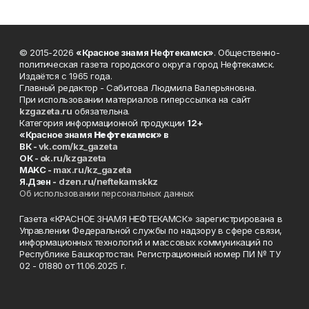
© 2015-2026
«Красное знамя Нефтекамск»
. Общественно-
политическая газета городского округа город Нефтекамск.
Издаётся с 1965 года.
Главный редактор - Сабитова Людмила Валерьяновна.
При использовании материалов гиперссылка на сайт
kzgazeta.ru
обязательна.
Категория информационной продукции
12+
«Красное знамя
Нефтекамск
» в
ВК -
vk.com/kz_gazeta
ОК -
ok.ru/kzgazeta
MAKC -
max.ru/kz_gazeta
Я.Дзен -
dzen.ru/neftekamskkz
Об использовании персональных данных
Газета «КРАСНОЕ ЗНАМЯ НЕФТЕКАМСК» зарегистрирована в
Управлении Федеральной службы по надзору в сфере связи,
информационных технологий и массовых коммуникаций по
Республике Башкортостан. Регистрационный номер ПИ № ТУ
02 - 01880 от 11.06.2025 г.