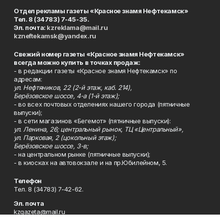
Отдел рекламы газеты «Красное знамя Нефтекамск»
Тел. 8 (34783) 7-45-35.
Эл. почта:
kzreklama@mail.ru
kzneftekamsk@yandex.ru
Свежий номер газеты «Красное знамя Нефтекамск»
всегда можно купить в точках продаж:
- в редакции газеты «Красное знамя Нефтекамск» по
адресам:
ул. Нефтяников, 22 (2-й этаж, каб. 214),
Берёзовское шоссе, 4-а (1-й этаж);
- во всех почтовых отделениях нашего города (пятничные
выпуски);
- в сети магазинов «Бегемот» (пятничные выпуски):
ул. Ленина, 26; центральный рынок, ТЦ «Центральный»,
ул. Парковая, 2 (цокольный этаж);
Берёзовское шоссе, 3-в;
- на центральном рынке (пятничные выпуски);
- в киосках на автовокзале и на пр.Юбилейном, 5.
Телефон
Тел. 8 (34783) 7-42-62.
Эл. почта
kzgazeta@mail.ru