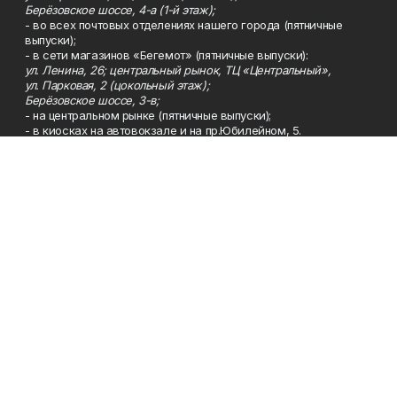
Берёзовское шоссе, 4-а (1-й этаж);
- во всех почтовых отделениях нашего города (пятничные
выпуски);
- в сети магазинов «Бегемот» (пятничные выпуски):
ул. Ленина, 26; центральный рынок, ТЦ «Центральный»,
ул. Парковая, 2 (цокольный этаж);
Берёзовское шоссе, 3-в;
- на центральном рынке (пятничные выпуски);
- в киосках на автовокзале и на пр.Юбилейном, 5.
Телефон
Тел. 8 (34783) 7-42-62.
Эл. почта
kzgazeta@mail.ru
Адрес
Адрес редакции: 452688, Республика Башкортостан, г.
Нефтекамск, Берёзовское шоссе, 4-а, 3-й этаж.
Рекламная служба
Тел. 8 (34783) 7-45-35.
Редакция
Тел. 8 (34783) 7-42-72, 7-42-92..
Приемная