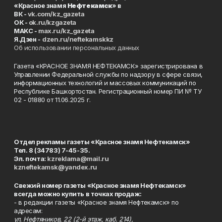
«Красное знамя
Нефтекамск
» в
ВК -
vk.com/kz_gazeta
ОК -
ok.ru/kzgazeta
MAKC -
max.ru/kz_gazeta
Я.Дзен -
dzen.ru/neftekamskkz
Об использовании персональных данных
Газета «КРАСНОЕ ЗНАМЯ НЕФТЕКАМСК» зарегистрирована в
Управлении Федеральной службы по надзору в сфере связи,
информационных технологий и массовых коммуникаций по
Республике Башкортостан. Регистрационный номер ПИ № ТУ
02 - 01880 от 11.06.2025 г.
Отдел рекламы газеты «Красное знамя Нефтекамск»
Тел. 8 (34783) 7-45-35.
Эл. почта:
kzreklama@mail.ru
kzneftekamsk@yandex.ru
Свежий номер газеты «Красное знамя Нефтекамск»
всегда можно купить в точках продаж:
- в редакции газеты «Красное знамя Нефтекамск» по
адресам:
ул. Нефтяников, 22 (2-й этаж, каб. 214),