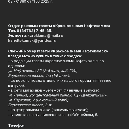
02 - 01880 от 11.06.2025 г.
Отдел рекламы газеты «Красное знамя Нефтекамск»
Тел. 8 (34783) 7-45-35.
Эл. почта:
kzreklama@mail.ru
kzneftekamsk@yandex.ru
Свежий номер газеты «Красное знамя Нефтекамск»
всегда можно купить в точках продаж:
- в редакции газеты «Красное знамя Нефтекамск» по
адресам:
ул. Нефтяников, 22 (2-й этаж, каб. 214),
Берёзовское шоссе, 4-а (1-й этаж);
- во всех почтовых отделениях нашего города (пятничные
выпуски);
- в сети магазинов «Бегемот» (пятничные выпуски):
ул. Ленина, 26; центральный рынок, ТЦ «Центральный»,
ул. Парковая, 2 (цокольный этаж);
Берёзовское шоссе, 3-в;
- на центральном рынке (пятничные выпуски);
- в киосках на автовокзале и на пр.Юбилейном, 5.
Телефон