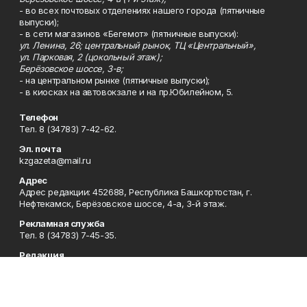
- во всех почтовых отделениях нашего города (пятничные
выпуски);
- в сети магазинов «Бегемот» (пятничные выпуски):
ул. Ленина, 26; центральный рынок, ТЦ «Центральный»,
ул. Парковая, 2 (цокольный этаж);
Берёзовское шоссе, 3-в;
- на центральном рынке (пятничные выпуски);
- в киосках на автовокзале и на пр.Юбилейном, 5.
Телефон
Тел. 8 (34783) 7-42-62.
Эл. почта
kzgazeta@mail.ru
Адрес
Адрес редакции: 452688, Республика Башкортостан, г.
Нефтекамск, Берёзовское шоссе, 4-а, 3-й этаж.
Рекламная служба
Тел. 8 (34783) 7-45-35.
Редакция
Тел. 8 (34783) 7-42-72, 7-42-92..
Приемная
Тел. 8 (34783) 7-42-82.