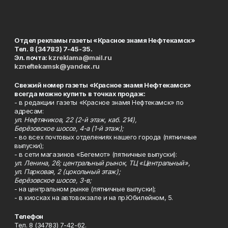
Отдел рекламы газеты «Красное знамя Нефтекамск»
Тел. 8 (34783) 7-45-35.
Эл. почта:
kzreklama@mail.ru
kzneftekamsk@yandex.ru
Свежий номер газеты «Красное знамя Нефтекамск»
всегда можно купить в точках продаж:
- в редакции газеты «Красное знамя Нефтекамск» по
адресам:
ул. Нефтяников, 22 (2-й этаж, каб. 214),
Берёзовское шоссе, 4-а (1-й этаж);
- во всех почтовых отделениях нашего города (пятничные
выпуски);
- в сети магазинов «Бегемот» (пятничные выпуски):
ул. Ленина, 26; центральный рынок, ТЦ «Центральный»,
ул. Парковая, 2 (цокольный этаж);
Берёзовское шоссе, 3-в;
- на центральном рынке (пятничные выпуски);
- в киосках на автовокзале и на пр.Юбилейном, 5.
Телефон
Тел. 8 (34783) 7-42-62.