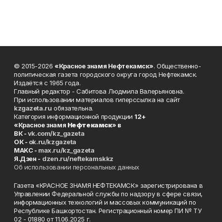
© 2015-2026
«Красное знамя Нефтекамск»
. Общественно-
политическая газета городского округа город Нефтекамск.
Издаётся с 1965 года.
Главный редактор - Сабитова Людмила Валерьяновна.
При использовании материалов гиперссылка на сайт
kzgazeta.ru
обязательна.
Категория информационной продукции
12+
«Красное знамя
Нефтекамск
» в
ВК -
vk.com/kz_gazeta
ОК -
ok.ru/kzgazeta
MAKC -
max.ru/kz_gazeta
Я.Дзен -
dzen.ru/neftekamskkz
Об использовании персональных данных
Газета «КРАСНОЕ ЗНАМЯ НЕФТЕКАМСК» зарегистрирована в
Управлении Федеральной службы по надзору в сфере связи,
информационных технологий и массовых коммуникаций по
Республике Башкортостан. Регистрационный номер ПИ № ТУ
02 - 01880 от 11.06.2025 г.