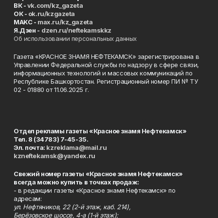
ВК -
vk.com/kz_gazeta
ОК -
ok.ru/kzgazeta
MAKC -
max.ru/kz_gazeta
Я.Дзен -
dzen.ru/neftekamskkz
Об использовании персональных данных
Газета «КРАСНОЕ ЗНАМЯ НЕФТЕКАМСК» зарегистрирована в
Управлении Федеральной службы по надзору в сфере связи,
информационных технологий и массовых коммуникаций по
Республике Башкортостан. Регистрационный номер ПИ № ТУ
02 - 01880 от 11.06.2025 г.
Отдел рекламы газеты «Красное знамя Нефтекамск»
Тел. 8 (34783) 7-45-35.
Эл. почта:
kzreklama@mail.ru
kzneftekamsk@yandex.ru
Свежий номер газеты «Красное знамя Нефтекамск»
всегда можно купить в точках продаж:
- в редакции газеты «Красное знамя Нефтекамск» по
адресам:
ул. Нефтяников, 22 (2-й этаж, каб. 214),
Берёзовское шоссе, 4-а (1-й этаж);