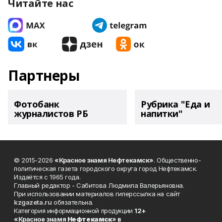
Читайте нас
Партнеры
Фотобанк
Рубрика "Еда и
журналистов РБ
напитки"
© 2015-2026
«Красное знамя Нефтекамск»
. Общественно-
политическая газета городского округа город Нефтекамск.
Издаётся с 1965 года.
Главный редактор - Сабитова Людмила Валерьяновна.
При использовании материалов гиперссылка на сайт
kzgazeta.ru
обязательна.
Категория информационной продукции
12+
«Красное знамя
Нефтекамск
» в