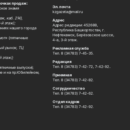
точках продаж:
Эл. почта
сное знамя
kzgazeta@mail.ru
ж, каб. 214),
Адрес
-й этаж);
Адрес редакции: 452688,
ениях нашего города
Республика Башкортостан, г.
Нефтекамск, Берёзовское шоссе,
мот» (пятничные
4-а, 3-й этаж.
ный рынок, ТЦ
Рекламная служба
Тел. 8 (34783) 7-45-35.
й этаж);
Редакция
Тел. 8 (34783) 7-42-72, 7-42-92..
ятничные выпуски);
ле и на пр.Юбилейном,
Приемная
Тел. 8 (34783) 7-42-82.
Сотрудничество
Тел. 8 (34783) 7-42-62.
Отдел кадров
Тел. 8 (34783) 7-42-92.