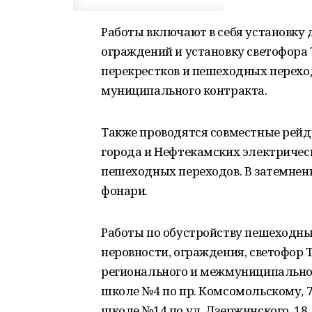
Работы включают в себя установку 
ограждений и установку светофора
перекрестков и пешеходных перехо
муниципального контракта.
Также проводятся совместные рей
города и Нефтекамских электрическ
пешеходных переходов. В затемне
фонари.
Работы по обустройству пешеходны
неровности, ограждения, светофор Т
регионального и межмуниципально
школе №4 по пр. Комсомольскому, 7,
школе №14 по ул. Дзержинского, 18,