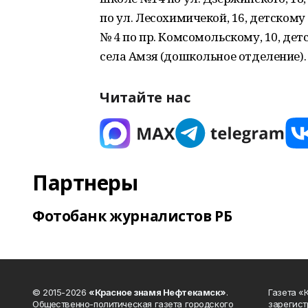
по ул. Лесохимичекой, 16, детскому
№ 4 по пр. Комсомольскому, 10, дет
села Амзя (дошкольное отделение).
Читайте нас
Партнеры
Фотобанк журналистов РБ
© 2015-2026
«Красное знамя Нефтекамск»
.
Газета 
Общественно-политическая газета городского
зарегист