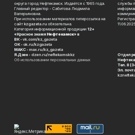
округа город Нефтекамск. Издаётся с 1965 года.
службы п
Главный редактор - Сабитова Людмила
информац
Валерьяновна.
коммуник
При использовании материалов гиперссылка на
Регистра
сайт
kzgazeta.ru
обязательна.
11.06.2025
Категория информационной продукции
12+
«Красное знамя
Нефтекамск
» в
ВК -
vk.com/kz_gazeta
ОК -
ok.ru/kzgazeta
MAKC -
max.ru/kz_gazeta
Я.Дзен -
dzen.ru/neftekamskkz
Отдел р
Об использовании персональных данных
Нефтек
Тел. 8 (
Эл. почт
kznefte