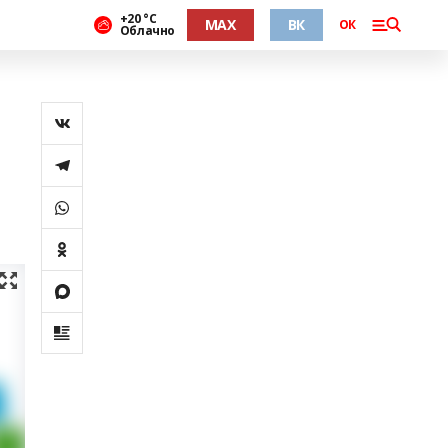
+20 °С
MAX
ВК
ОК
Облачно