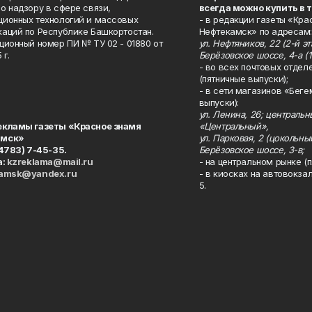
о надзору в сфере связи,
всегда можно купить в 
ионных технологий и массовых
- в редакции газеты «Кра
аций по Республике Башкортостан.
Нефтекамск» по адресам:
ционный номер ПИ № ТУ 02 - 01880 от
ул. Нефтяников, 22 (2-й эта
 г.
Берёзовское шоссе, 4-а (1
- во всех почтовых отдел
(пятничные выпуски);
- в сети магазинов «Беге
выпуски):
ул. Ленина, 26; централь
екламы газеты «Красное знамя
«Центральный»,
амск»
ул. Парковая, 2 (цокольны
34783) 7-45-35.
Берёзовское шоссе, 3-в;
а:
kzreklama@mail.ru
- на центральном рынке (п
kamsk@yandex.ru
- в киосках на автовокза
5.