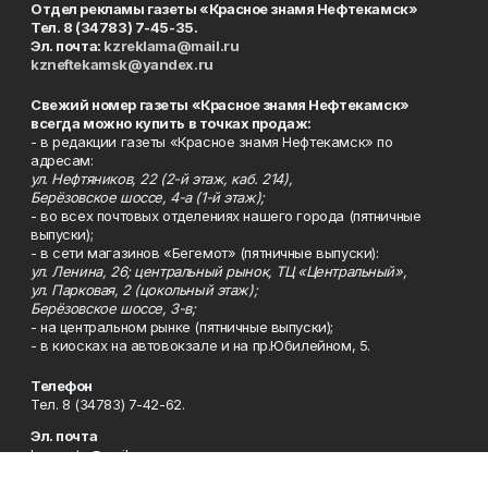
Отдел рекламы газеты «Красное знамя Нефтекамск»
Тел. 8 (34783) 7-45-35.
Эл. почта:
kzreklama@mail.ru
kzneftekamsk@yandex.ru
Свежий номер газеты «Красное знамя Нефтекамск»
всегда можно купить в точках продаж:
- в редакции газеты «Красное знамя Нефтекамск» по
адресам:
ул. Нефтяников, 22 (2-й этаж, каб. 214),
Берёзовское шоссе, 4-а (1-й этаж);
- во всех почтовых отделениях нашего города (пятничные
выпуски);
- в сети магазинов «Бегемот» (пятничные выпуски):
ул. Ленина, 26; центральный рынок, ТЦ «Центральный»,
ул. Парковая, 2 (цокольный этаж);
Берёзовское шоссе, 3-в;
- на центральном рынке (пятничные выпуски);
- в киосках на автовокзале и на пр.Юбилейном, 5.
Телефон
Тел. 8 (34783) 7-42-62.
Эл. почта
kzgazeta@mail.ru
Адрес