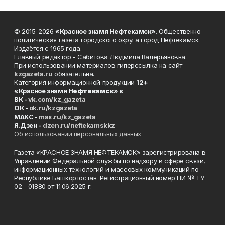
© 2015-2026
«Красное знамя Нефтекамск»
. Общественно-
политическая газета городского округа город Нефтекамск.
Издаётся с 1965 года.
Главный редактор - Сабитова Людмила Валерьяновна.
При использовании материалов гиперссылка на сайт
kzgazeta.ru
обязательна.
Категория информационной продукции
12+
«Красное знамя
Нефтекамск
» в
ВК -
vk.com/kz_gazeta
ОК -
ok.ru/kzgazeta
MAKC -
max.ru/kz_gazeta
Я.Дзен -
dzen.ru/neftekamskkz
Об использовании персональных данных
Газета «КРАСНОЕ ЗНАМЯ НЕФТЕКАМСК» зарегистрирована в
Управлении Федеральной службы по надзору в сфере связи,
информационных технологий и массовых коммуникаций по
Республике Башкортостан. Регистрационный номер ПИ № ТУ
02 - 01880 от 11.06.2025 г.