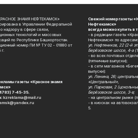
«КРАСНОЕ ЗНАМЯ НЕФТЕКАМСК»
Свежий номер газеты «
рирована в Управлении Федеральной
Нефтекамск»
о надзору в сфере связи,
всегда можно купить в 
ионных технологий и массовых
- в редакции газеты «Кра
аций по Республике Башкортостан.
Нефтекамск» по адресам:
ционный номер ПИ № ТУ 02 - 01880 от
ул. Нефтяников, 22 (2-й эта
 г.
Берёзовское шоссе, 4-а (1
- во всех почтовых отдел
(пятничные выпуски);
- в сети магазинов «Беге
выпуски):
ул. Ленина, 26; централь
екламы газеты «Красное знамя
«Центральный»,
амск»
ул. Парковая, 2 (цокольны
34783) 7-45-35.
Берёзовское шоссе, 3-в;
а:
kzreklama@mail.ru
- на центральном рынке (п
kamsk@yandex.ru
- в киосках на автовокза
5.