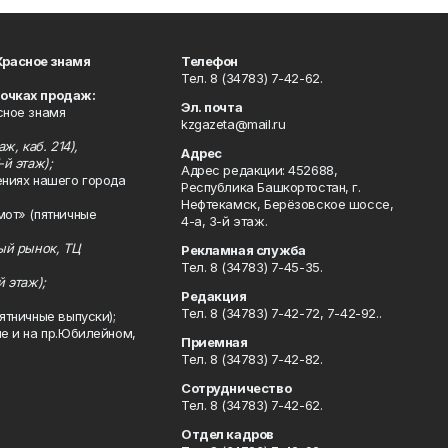
Красное знамя
Телефон
Тел. 8 (34783) 7-42-62.
точках продаж:
Эл. почта
сное знамя
kzgazeta@mail.ru
ж, каб. 214),
Адрес
-й этаж);
Адрес редакции: 452688,
ениях нашего города
Республика Башкортостан, г.
Нефтекамск, Берёзовское шоссе,
мот» (пятничные
4-а, 3-й этаж.
ный рынок, ТЦ
Рекламная служба
Тел. 8 (34783) 7-45-35.
й этаж);
Редакция
Тел. 8 (34783) 7-42-72, 7-42-92..
ятничные выпуски);
ле и на пр.Юбилейном,
Приемная
Тел. 8 (34783) 7-42-82.
Сотрудничество
Тел. 8 (34783) 7-42-62.
Отдел кадров