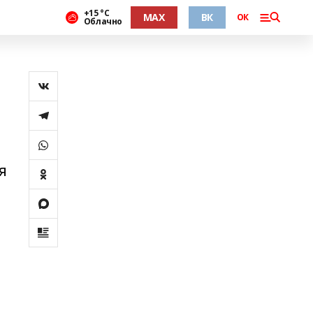
+15 °С
MAX
ВК
ОК
Облачно
я