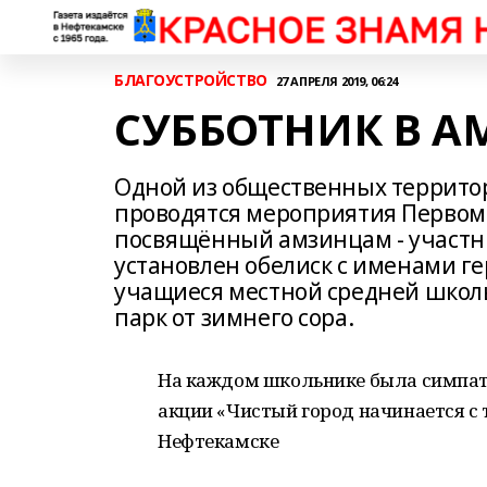
БЛАГОУСТРОЙСТВО
27 АПРЕЛЯ 2019, 06:24
СУББОТНИК В А
Одной из общественных территор
проводятся мероприятия Первома
посвящённый амзинцам - участн
установлен обелиск с именами г
учащиеся местной средней школы
парк от зимнего сора.
На каждом школьнике была симпат
акции «Чистый город начинается с т
Нефтекамске