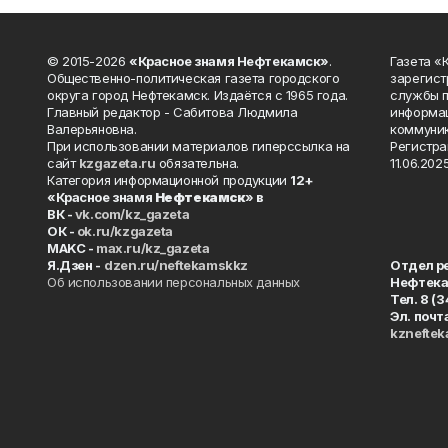
© 2015-2026
«Красное знамя Нефтекамск»
.
Газета 
Общественно-политическая газета городского
зарегист
округа город Нефтекамск. Издаётся с 1965 года.
службы п
Главный редактор - Сабитова Людмила
информац
Валерьяновна.
коммуник
При использовании материалов гиперссылка на
Регистра
сайт
kzgazeta.ru
обязательна.
11.06.2025
Категория информационной продукции
12+
«Красное знамя
Нефтекамск
» в
ВК -
vk.com/kz_gazeta
ОК -
ok.ru/kzgazeta
MAKC -
max.ru/kz_gazeta
Я.Дзен -
dzen.ru/neftekamskkz
Отдел р
Об использовании персональных данных
Нефтек
Тел. 8 (
Эл. почт
kznefte