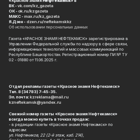
«Красное знамя
Нефтекамск
» в
ВК -
vk.com/kz_gazeta
ОК -
ok.ru/kzgazeta
MAKC -
max.ru/kz_gazeta
Я.Дзен -
dzen.ru/neftekamskkz
Об использовании персональных данных
Газета «КРАСНОЕ ЗНАМЯ НЕФТЕКАМСК» зарегистрирована в
Управлении Федеральной службы по надзору в сфере связи,
информационных технологий и массовых коммуникаций по
Республике Башкортостан. Регистрационный номер ПИ № ТУ
02 - 01880 от 11.06.2025 г.
Отдел рекламы газеты «Красное знамя Нефтекамск»
Тел. 8 (34783) 7-45-35.
Эл. почта:
kzreklama@mail.ru
kzneftekamsk@yandex.ru
Свежий номер газеты «Красное знамя Нефтекамск»
всегда можно купить в точках продаж:
- в редакции газеты «Красное знамя Нефтекамск» по
адресам:
ул. Нефтяников, 22 (2-й этаж, каб. 214),