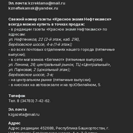
Эл. почта:
kzreklama@mail.ru
kzneftekamsk@yandex.ru
Свежий номер газеты «Красное знамя Нефтекамск»
всегда можно купить в точках продаж:
- в редакции газеты «Красное знамя Нефтекамск» по
адресам:
ул. Нефтяников, 22 (2-й этаж, каб. 214),
Берёзовское шоссе, 4-а (1-й этаж);
- во всех почтовых отделениях нашего города (пятничные
выпуски);
- в сети магазинов «Бегемот» (пятничные выпуски):
ул. Ленина, 26; центральный рынок, ТЦ «Центральный»,
ул. Парковая, 2 (цокольный этаж);
Берёзовское шоссе, 3-в;
- на центральном рынке (пятничные выпуски);
- в киосках на автовокзале и на пр.Юбилейном, 5.
Телефон
Тел. 8 (34783) 7-42-62.
Эл. почта
kzgazeta@mail.ru
Адрес
Адрес редакции: 452688, Республика Башкортостан, г.
Нефтекамск, Берёзовское шоссе, 4-а, 3-й этаж.