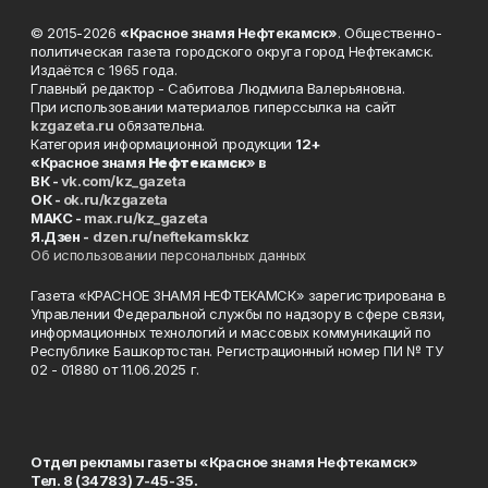
© 2015-2026
«Красное знамя Нефтекамск»
. Общественно-
политическая газета городского округа город Нефтекамск.
Издаётся с 1965 года.
Главный редактор - Сабитова Людмила Валерьяновна.
При использовании материалов гиперссылка на сайт
kzgazeta.ru
обязательна.
Категория информационной продукции
12+
«Красное знамя
Нефтекамск
» в
ВК -
vk.com/kz_gazeta
ОК -
ok.ru/kzgazeta
MAKC -
max.ru/kz_gazeta
Я.Дзен -
dzen.ru/neftekamskkz
Об использовании персональных данных
Газета «КРАСНОЕ ЗНАМЯ НЕФТЕКАМСК» зарегистрирована в
Управлении Федеральной службы по надзору в сфере связи,
информационных технологий и массовых коммуникаций по
Республике Башкортостан. Регистрационный номер ПИ № ТУ
02 - 01880 от 11.06.2025 г.
Отдел рекламы газеты «Красное знамя Нефтекамск»
Тел. 8 (34783) 7-45-35.