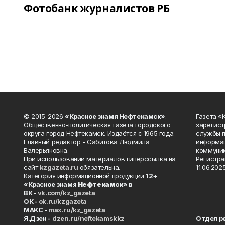
Фотобанк журналистов РБ
© 2015-2026
«Красное знамя Нефтекамск»
.
Газета 
Общественно-политическая газета городского
зарегист
округа город Нефтекамск. Издаётся с 1965 года.
службы п
Главный редактор - Сабитова Людмила
информац
Валерьяновна.
коммуник
При использовании материалов гиперссылка на
Регистра
сайт
kzgazeta.ru
обязательна.
11.06.2025
Категория информационной продукции
12+
«Красное знамя
Нефтекамск
» в
ВК -
vk.com/kz_gazeta
ОК -
ok.ru/kzgazeta
MAKC -
max.ru/kz_gazeta
Я.Дзен -
dzen.ru/neftekamskkz
Отдел р