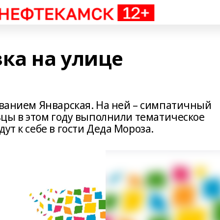
ка на улице
званием Январская. На ней – симпатичный
льцы в этом году выполнили тематическое
ут к себе в гости Деда Мороза.