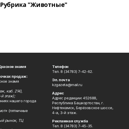
Рубрика "Животные"
Красное знамя
Телефон
Тел. 8 (34783) 7-42-62.
точках продаж:
Эл. почта
сное знамя
kzgazeta@mail.ru
ж, каб. 214),
Адрес
-й этаж);
Адрес редакции: 452688,
ениях нашего города
Республика Башкортостан, г.
Нефтекамск, Берёзовское шоссе,
мот» (пятничные
4-а, 3-й этаж.
ный рынок, ТЦ
Рекламная служба
Тел. 8 (34783) 7-45-35.