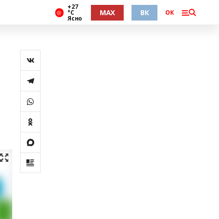
+27
MAX
ВК
°С
ОК
Ясно