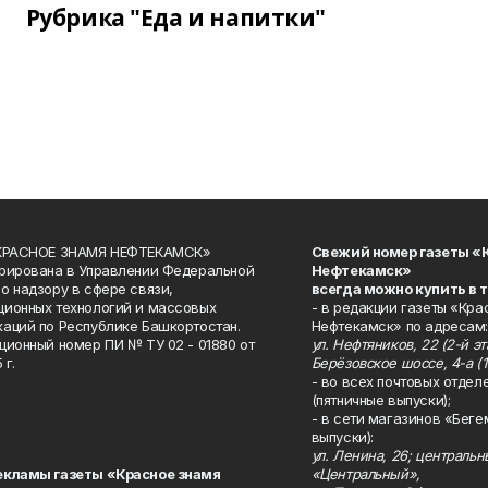
Рубрика "Еда и напитки"
«КРАСНОЕ ЗНАМЯ НЕФТЕКАМСК»
Свежий номер газеты «
рирована в Управлении Федеральной
Нефтекамск»
о надзору в сфере связи,
всегда можно купить в 
ионных технологий и массовых
- в редакции газеты «Кра
аций по Республике Башкортостан.
Нефтекамск» по адресам:
ционный номер ПИ № ТУ 02 - 01880 от
ул. Нефтяников, 22 (2-й эта
 г.
Берёзовское шоссе, 4-а (1
- во всех почтовых отдел
(пятничные выпуски);
- в сети магазинов «Беге
выпуски):
ул. Ленина, 26; централь
екламы газеты «Красное знамя
«Центральный»,