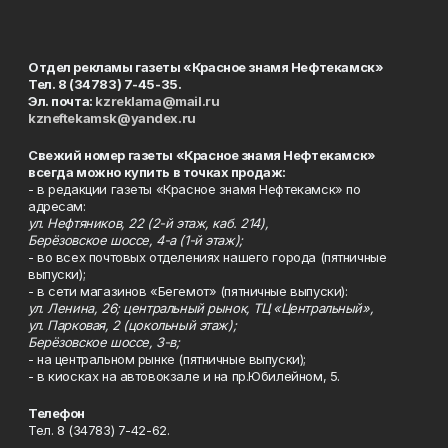
Отдел рекламы газеты «Красное знамя Нефтекамск»
Тел. 8 (34783) 7-45-35.
Эл. почта:
kzreklama@mail.ru
kzneftekamsk@yandex.ru
Свежий номер газеты «Красное знамя Нефтекамск»
всегда можно купить в точках продаж:
- в редакции газеты «Красное знамя Нефтекамск» по
адресам:
ул. Нефтяников, 22 (2-й этаж, каб. 214),
Берёзовское шоссе, 4-а (1-й этаж);
- во всех почтовых отделениях нашего города (пятничные
выпуски);
- в сети магазинов «Бегемот» (пятничные выпуски):
ул. Ленина, 26; центральный рынок, ТЦ «Центральный»,
ул. Парковая, 2 (цокольный этаж);
Берёзовское шоссе, 3-в;
- на центральном рынке (пятничные выпуски);
- в киосках на автовокзале и на пр.Юбилейном, 5.
Телефон
Тел. 8 (34783) 7-42-62.