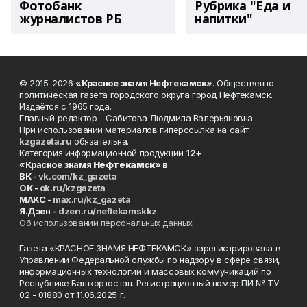
Фотобанк
Рубрика "Еда и
журналистов РБ
напитки"
© 2015-2026
«Красное знамя Нефтекамск»
. Общественно-
политическая газета городского округа город Нефтекамск.
Издаётся с 1965 года.
Главный редактор - Сабитова Людмила Валерьяновна.
При использовании материалов гиперссылка на сайт
kzgazeta.ru
обязательна.
Категория информационной продукции
12+
«Красное знамя
Нефтекамск
» в
ВК -
vk.com/kz_gazeta
ОК -
ok.ru/kzgazeta
MAKC -
max.ru/kz_gazeta
Я.Дзен -
dzen.ru/neftekamskkz
Об использовании персональных данных
Газета «КРАСНОЕ ЗНАМЯ НЕФТЕКАМСК» зарегистрирована в
Управлении Федеральной службы по надзору в сфере связи,
информационных технологий и массовых коммуникаций по
Республике Башкортостан. Регистрационный номер ПИ № ТУ
02 - 01880 от 11.06.2025 г.