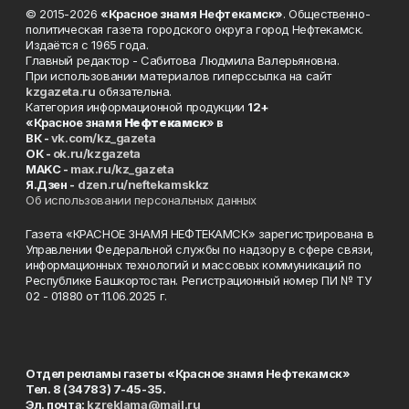
© 2015-2026
«Красное знамя Нефтекамск»
. Общественно-
политическая газета городского округа город Нефтекамск.
Издаётся с 1965 года.
Главный редактор - Сабитова Людмила Валерьяновна.
При использовании материалов гиперссылка на сайт
kzgazeta.ru
обязательна.
Категория информационной продукции
12+
«Красное знамя
Нефтекамск
» в
ВК -
vk.com/kz_gazeta
ОК -
ok.ru/kzgazeta
MAKC -
max.ru/kz_gazeta
Я.Дзен -
dzen.ru/neftekamskkz
Об использовании персональных данных
Газета «КРАСНОЕ ЗНАМЯ НЕФТЕКАМСК» зарегистрирована в
Управлении Федеральной службы по надзору в сфере связи,
информационных технологий и массовых коммуникаций по
Республике Башкортостан. Регистрационный номер ПИ № ТУ
02 - 01880 от 11.06.2025 г.
Отдел рекламы газеты «Красное знамя Нефтекамск»
Тел. 8 (34783) 7-45-35.
Эл. почта:
kzreklama@mail.ru