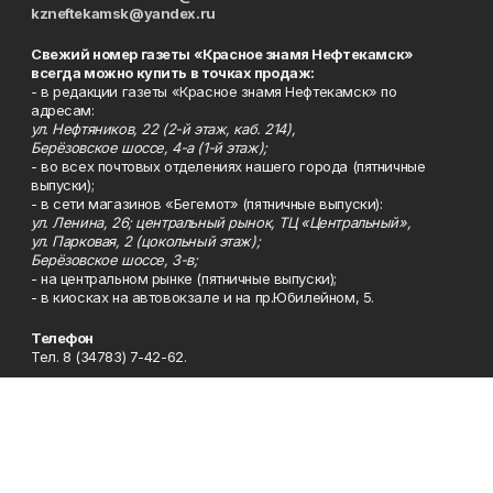
kzneftekamsk@yandex.ru
Свежий номер газеты «Красное знамя Нефтекамск»
всегда можно купить в точках продаж:
- в редакции газеты «Красное знамя Нефтекамск» по
адресам:
ул. Нефтяников, 22 (2-й этаж, каб. 214),
Берёзовское шоссе, 4-а (1-й этаж);
- во всех почтовых отделениях нашего города (пятничные
выпуски);
- в сети магазинов «Бегемот» (пятничные выпуски):
ул. Ленина, 26; центральный рынок, ТЦ «Центральный»,
ул. Парковая, 2 (цокольный этаж);
Берёзовское шоссе, 3-в;
- на центральном рынке (пятничные выпуски);
- в киосках на автовокзале и на пр.Юбилейном, 5.
Телефон
Тел. 8 (34783) 7-42-62.
Эл. почта
kzgazeta@mail.ru
Адрес
Адрес редакции: 452688, Республика Башкортостан, г.
Нефтекамск, Берёзовское шоссе, 4-а, 3-й этаж.