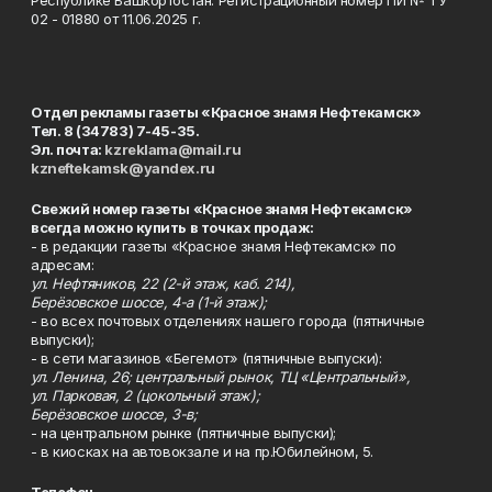
Республике Башкортостан. Регистрационный номер ПИ № ТУ
02 - 01880 от 11.06.2025 г.
Отдел рекламы газеты «Красное знамя Нефтекамск»
Тел. 8 (34783) 7-45-35.
Эл. почта:
kzreklama@mail.ru
kzneftekamsk@yandex.ru
Свежий номер газеты «Красное знамя Нефтекамск»
всегда можно купить в точках продаж:
- в редакции газеты «Красное знамя Нефтекамск» по
адресам:
ул. Нефтяников, 22 (2-й этаж, каб. 214),
Берёзовское шоссе, 4-а (1-й этаж);
- во всех почтовых отделениях нашего города (пятничные
выпуски);
- в сети магазинов «Бегемот» (пятничные выпуски):
ул. Ленина, 26; центральный рынок, ТЦ «Центральный»,
ул. Парковая, 2 (цокольный этаж);
Берёзовское шоссе, 3-в;
- на центральном рынке (пятничные выпуски);
- в киосках на автовокзале и на пр.Юбилейном, 5.