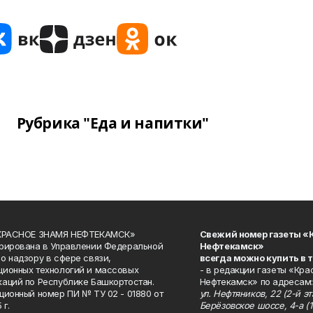
Рубрика "Еда и напитки"
«КРАСНОЕ ЗНАМЯ НЕФТЕКАМСК»
Свежий номер газеты «
рирована в Управлении Федеральной
Нефтекамск»
о надзору в сфере связи,
всегда можно купить в 
ионных технологий и массовых
- в редакции газеты «Кра
аций по Республике Башкортостан.
Нефтекамск» по адресам:
ционный номер ПИ № ТУ 02 - 01880 от
ул. Нефтяников, 22 (2-й эта
 г.
Берёзовское шоссе, 4-а (1