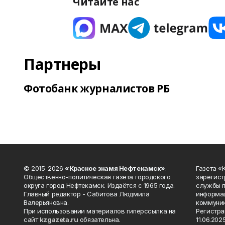
Читайте нас
Партнеры
Фотобанк журналистов РБ
© 2015-2026
«Красное знамя Нефтекамск»
.
Газета 
Общественно-политическая газета городского
зарегист
округа город Нефтекамск. Издаётся с 1965 года.
службы п
Главный редактор - Сабитова Людмила
информац
Валерьяновна.
коммуник
При использовании материалов гиперссылка на
Регистра
сайт
kzgazeta.ru
обязательна.
11.06.2025