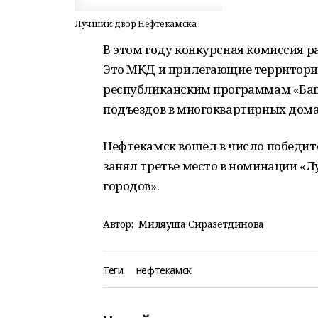
Лучший двор Нефтекамска
В этом году конкурсная комиссия р
Это МКД и прилегающие территории
республиканским программам «Баш
подъездов в многоквартирных дома
Нефтекамск вошел в число победите
занял третье место в номинации «
городов».
Автор:
Миляуша Сиразетдинова
Теги:
нефтекамск