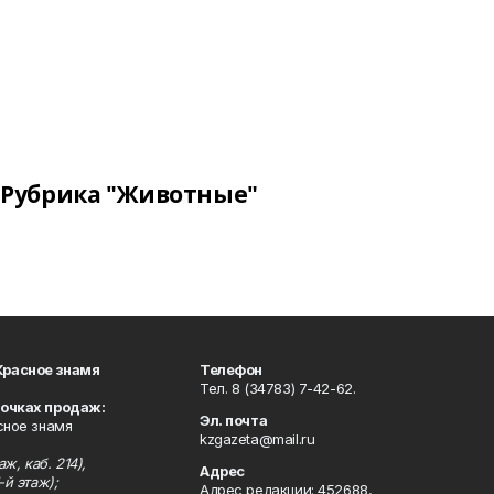
Рубрика "Животные"
Красное знамя
Телефон
Тел. 8 (34783) 7-42-62.
точках продаж:
Эл. почта
сное знамя
kzgazeta@mail.ru
ж, каб. 214),
Адрес
-й этаж);
Адрес редакции: 452688,