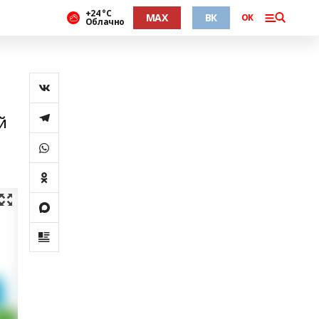
+24 °С
MAX
ВК
ОК
Облачно
й