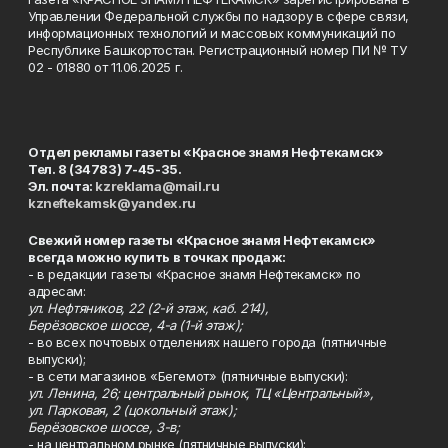
Управлении Федеральной службы по надзору в сфере связи,
информационных технологий и массовых коммуникаций по
Республике Башкортостан. Регистрационный номер ПИ № ТУ
02 - 01880 от 11.06.2025 г.
Отдел рекламы газеты «Красное знамя Нефтекамск»
Тел. 8 (34783) 7-45-35.
Эл. почта:
kzreklama@mail.ru
kzneftekamsk@yandex.ru
Свежий номер газеты «Красное знамя Нефтекамск»
всегда можно купить в точках продаж:
- в редакции газеты «Красное знамя Нефтекамск» по
адресам:
ул. Нефтяников, 22 (2-й этаж, каб. 214),
Берёзовское шоссе, 4-а (1-й этаж);
- во всех почтовых отделениях нашего города (пятничные
выпуски);
- в сети магазинов «Бегемот» (пятничные выпуски):
ул. Ленина, 26; центральный рынок, ТЦ «Центральный»,
ул. Парковая, 2 (цокольный этаж);
Берёзовское шоссе, 3-в;
- на центральном рынке (пятничные выпуски);