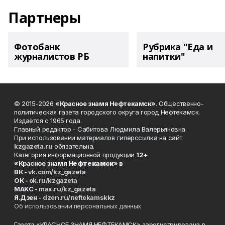
Партнеры
Фотобанк
Рубрика "Еда и
журналистов РБ
напитки"
© 2015-2026
«Красное знамя Нефтекамск»
. Общественно-
политическая газета городского округа город Нефтекамск.
Издаётся с 1965 года.
Главный редактор - Сабитова Людмила Валерьяновна.
При использовании материалов гиперссылка на сайт
kzgazeta.ru
обязательна.
Категория информационной продукции
12+
«Красное знамя
Нефтекамск
» в
ВК -
vk.com/kz_gazeta
ОК -
ok.ru/kzgazeta
MAKC -
max.ru/kz_gazeta
Я.Дзен -
dzen.ru/neftekamskkz
Об использовании персональных данных
Газета «КРАСНОЕ ЗНАМЯ НЕФТЕКАМСК» зарегистрирована в