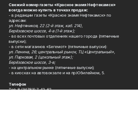
Свежий номер газеты «Красное знамя Нефтекамск»
всегда можно купить в точках продаж:
- в редакции газеты «Красное знамя Нефтекамск» по
адресам:
ул. Нефтяников, 22 (2-й этаж, каб. 214),
Берёзовское шоссе, 4-а (1-й этаж);
- во всех почтовых отделениях нашего города (пятничные
выпуски);
- в сети магазинов «Бегемот» (пятничные выпуски):
ул. Ленина, 26; центральный рынок, ТЦ «Центральный»,
ул. Парковая, 2 (цокольный этаж);
Берёзовское шоссе, 3-в;
- на центральном рынке (пятничные выпуски);
- в киосках на автовокзале и на пр.Юбилейном, 5.
Телефон
Тел. 8 (34783) 7-42-62.
Эл. почта
kzgazeta@mail.ru
Адрес
Адрес редакции: 452688, Республика Башкортостан, г.
Нефтекамск, Берёзовское шоссе, 4-а, 3-й этаж.
Рекламная служба
Тел. 8 (34783) 7-45-35.