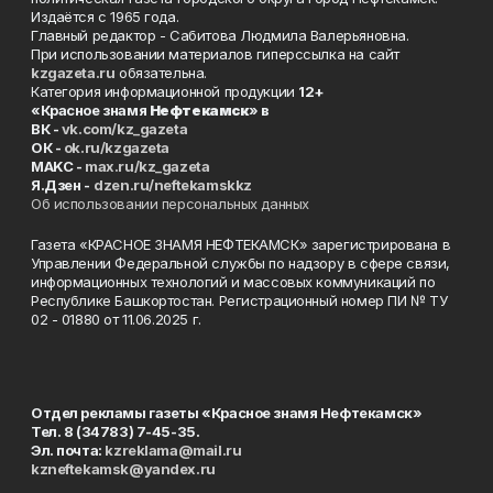
Издаётся с 1965 года.
Главный редактор - Сабитова Людмила Валерьяновна.
При использовании материалов гиперссылка на сайт
kzgazeta.ru
обязательна.
Категория информационной продукции
12+
«Красное знамя
Нефтекамск
» в
ВК -
vk.com/kz_gazeta
ОК -
ok.ru/kzgazeta
MAKC -
max.ru/kz_gazeta
Я.Дзен -
dzen.ru/neftekamskkz
Об использовании персональных данных
Газета «КРАСНОЕ ЗНАМЯ НЕФТЕКАМСК» зарегистрирована в
Управлении Федеральной службы по надзору в сфере связи,
информационных технологий и массовых коммуникаций по
Республике Башкортостан. Регистрационный номер ПИ № ТУ
02 - 01880 от 11.06.2025 г.
Отдел рекламы газеты «Красное знамя Нефтекамск»
Тел. 8 (34783) 7-45-35.
Эл. почта:
kzreklama@mail.ru
kzneftekamsk@yandex.ru