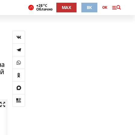
+28 °С
MAX
ВК
ОК
Облачно
на
ый