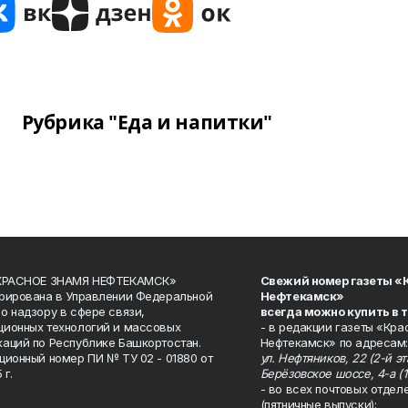
Рубрика "Еда и напитки"
«КРАСНОЕ ЗНАМЯ НЕФТЕКАМСК»
Свежий номер газеты «
рирована в Управлении Федеральной
Нефтекамск»
о надзору в сфере связи,
всегда можно купить в 
ионных технологий и массовых
- в редакции газеты «Кра
аций по Республике Башкортостан.
Нефтекамск» по адресам:
ционный номер ПИ № ТУ 02 - 01880 от
ул. Нефтяников, 22 (2-й эта
 г.
Берёзовское шоссе, 4-а (1
- во всех почтовых отдел
(пятничные выпуски);