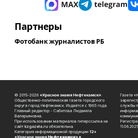
Партнеры
Фотобанк журналистов РБ
© 2015-2026
«Красное знамя Нефтекамск»
.
Газета 
Общественно-политическая газета городского
зарегист
округа город Нефтекамск. Издаётся с 1965 года.
службы п
Главный редактор - Сабитова Людмила
информац
Валерьяновна.
коммуник
При использовании материалов гиперссылка на
Регистра
сайт
kzgazeta.ru
обязательна.
11.06.2025
Категория информационной продукции
12+
«Красное знамя
Нефтекамск
» в