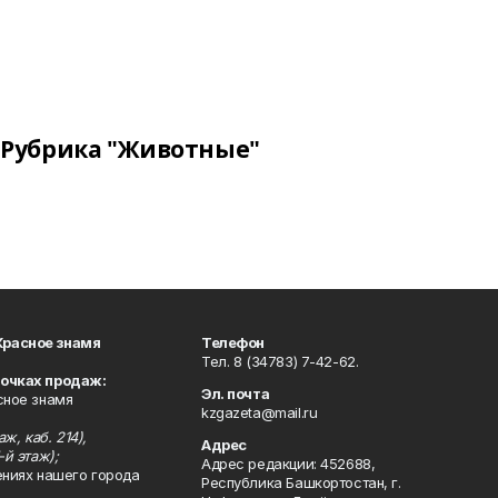
Рубрика "Животные"
Красное знамя
Телефон
Тел. 8 (34783) 7-42-62.
точках продаж:
Эл. почта
сное знамя
kzgazeta@mail.ru
ж, каб. 214),
Адрес
-й этаж);
Адрес редакции: 452688,
ениях нашего города
Республика Башкортостан, г.