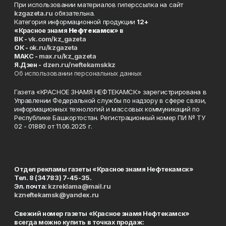
При использовании материалов гиперссылка на сайт
kzgazeta.ru
обязательна.
Категория информационной продукции
12+
«Красное знамя
Нефтекамск
» в
ВК -
vk.com/kz_gazeta
ОК -
ok.ru/kzgazeta
MAKC -
max.ru/kz_gazeta
Я.Дзен -
dzen.ru/neftekamskkz
Об использовании персональных данных
Газета «КРАСНОЕ ЗНАМЯ НЕФТЕКАМСК» зарегистрирована в
Управлении Федеральной службы по надзору в сфере связи,
информационных технологий и массовых коммуникаций по
Республике Башкортостан. Регистрационный номер ПИ № ТУ
02 - 01880 от 11.06.2025 г.
Отдел рекламы газеты «Красное знамя Нефтекамск»
Тел. 8 (34783) 7-45-35.
Эл. почта:
kzreklama@mail.ru
kzneftekamsk@yandex.ru
Свежий номер газеты «Красное знамя Нефтекамск»
всегда можно купить в точках продаж: