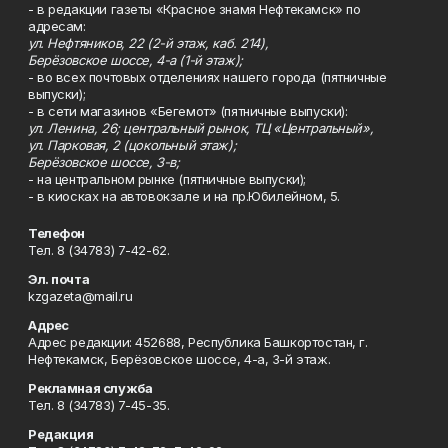
- в редакции газеты «Красное знамя Нефтекамск» по
адресам:
ул. Нефтяников, 22 (2-й этаж, каб. 214),
Берёзовское шоссе, 4-а (1-й этаж);
- во всех почтовых отделениях нашего города (пятничные
выпуски);
- в сети магазинов «Бегемот» (пятничные выпуски):
ул. Ленина, 26; центральный рынок, ТЦ «Центральный»,
ул. Парковая, 2 (цокольный этаж);
Берёзовское шоссе, 3-в;
- на центральном рынке (пятничные выпуски);
- в киосках на автовокзале и на пр.Юбилейном, 5.
Телефон
Тел. 8 (34783) 7-42-62.
Эл. почта
kzgazeta@mail.ru
Адрес
Адрес редакции: 452688, Республика Башкортостан, г.
Нефтекамск, Берёзовское шоссе, 4-а, 3-й этаж.
Рекламная служба
Тел. 8 (34783) 7-45-35.
Редакция