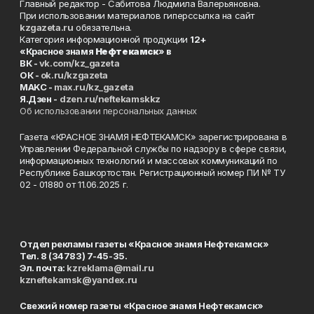
Главный редактор - Сабитова Людмила Валерьяновна.
При использовании материалов гиперссылка на сайт
kzgazeta.ru
обязательна.
Категория информационной продукции
12+
«Красное знамя
Нефтекамск
» в
ВК -
vk.com/kz_gazeta
ОК -
ok.ru/kzgazeta
MAKC -
max.ru/kz_gazeta
Я.Дзен -
dzen.ru/neftekamskkz
Об использовании персональных данных
Газета «КРАСНОЕ ЗНАМЯ НЕФТЕКАМСК» зарегистрирована в
Управлении Федеральной службы по надзору в сфере связи,
информационных технологий и массовых коммуникаций по
Республике Башкортостан. Регистрационный номер ПИ № ТУ
02 - 01880 от 11.06.2025 г.
Отдел рекламы газеты «Красное знамя Нефтекамск»
Тел. 8 (34783) 7-45-35.
Эл. почта:
kzreklama@mail.ru
kzneftekamsk@yandex.ru
Свежий номер газеты «Красное знамя Нефтекамск»