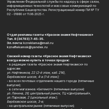
Управлении Федеральной службы по надзору в сфере связи,
информационных технологий и массовых коммуникаций по
Республике Башкортостан. Регистрационный номер ПИ № ТУ
02 - 01880 от 11.06.2025 г.
Отдел рекламы газеты «Красное знамя Нефтекамск»
Тел. 8 (34783) 7-45-35.
Эл. почта:
kzreklama@mail.ru
kzneftekamsk@yandex.ru
Свежий номер газеты «Красное знамя Нефтекамск»
всегда можно купить в точках продаж:
- в редакции газеты «Красное знамя Нефтекамск» по
адресам:
ул. Нефтяников, 22 (2-й этаж, каб. 214),
Берёзовское шоссе, 4-а (1-й этаж);
- во всех почтовых отделениях нашего города (пятничные
выпуски);
- в сети магазинов «Бегемот» (пятничные выпуски):
ул. Ленина, 26; центральный рынок, ТЦ «Центральный»,
ул. Парковая, 2 (цокольный этаж);
Берёзовское шоссе, 3-в;
- на центральном рынке (пятничные выпуски);