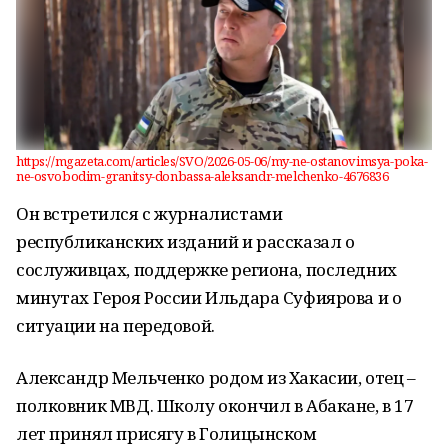
https://mgazeta.com/articles/SVO/2026-05-06/my-ne-ostanovimsya-poka-
ne-osvobodim-granitsy-donbassa-aleksandr-melchenko-4676836
Он встретился с журналистами
республиканских изданий и рассказал о
сослуживцах, поддержке региона, последних
минутах Героя России Ильдара Суфиярова и о
ситуации на передовой.
Александр Мельченко родом из Хакасии, отец –
полковник МВД. Школу окончил в Абакане, в 17
лет принял присягу в Голицынском