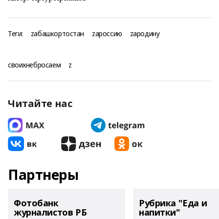
Теги:
zабашкортостан
zароссию
zародину
своихнебросаем
z
Читайте нас
Партнеры
Фотобанк
Рубрика "Еда и
журналистов РБ
напитки"