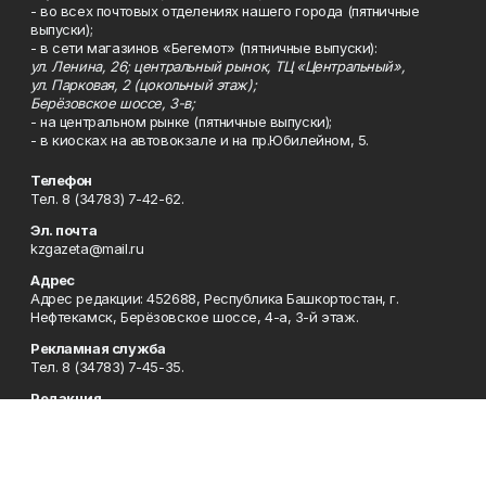
- во всех почтовых отделениях нашего города (пятничные
выпуски);
- в сети магазинов «Бегемот» (пятничные выпуски):
ул. Ленина, 26; центральный рынок, ТЦ «Центральный»,
ул. Парковая, 2 (цокольный этаж);
Берёзовское шоссе, 3-в;
- на центральном рынке (пятничные выпуски);
- в киосках на автовокзале и на пр.Юбилейном, 5.
Телефон
Тел. 8 (34783) 7-42-62.
Эл. почта
kzgazeta@mail.ru
Адрес
Адрес редакции: 452688, Республика Башкортостан, г.
Нефтекамск, Берёзовское шоссе, 4-а, 3-й этаж.
Рекламная служба
Тел. 8 (34783) 7-45-35.
Редакция
Тел. 8 (34783) 7-42-72, 7-42-92..
Приемная
Тел. 8 (34783) 7-42-82.