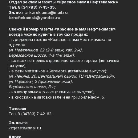
Отдел рекламы газеты «Красное знамя Нефтекамск»
Тел. 8 (34783) 7-45-35.
Эл. почта:
kzreklama@mail.ru
kzneftekamsk@yandex.ru
Свежий номер газеты «Красное знамя Нефтекамск»
всегда можно купить в точках продаж:
- в редакции газеты «Красное знамя Нефтекамск» по
адресам:
ул. Нефтяников, 22 (2-й этаж, каб. 214),
Берёзовское шоссе, 4-а (1-й этаж);
- во всех почтовых отделениях нашего города (пятничные
выпуски);
- в сети магазинов «Бегемот» (пятничные выпуски):
ул. Ленина, 26; центральный рынок, ТЦ «Центральный»,
ул. Парковая, 2 (цокольный этаж);
Берёзовское шоссе, 3-в;
- на центральном рынке (пятничные выпуски);
- в киосках на автовокзале и на пр.Юбилейном, 5.
Телефон
Тел. 8 (34783) 7-42-62.
Эл. почта
kzgazeta@mail.ru
Адрес