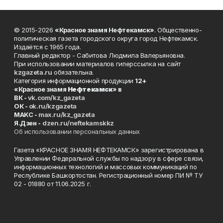
© 2015-2026
«Красное знамя Нефтекамск»
. Общественно-
политическая газета городского округа город Нефтекамск.
Издаётся с 1965 года.
Главный редактор - Сабитова Людмила Валерьяновна.
При использовании материалов гиперссылка на сайт
kzgazeta.ru
обязательна.
Категория информационной продукции
12+
«Красное знамя
Нефтекамск
» в
ВК -
vk.com/kz_gazeta
ОК -
ok.ru/kzgazeta
MAKC -
max.ru/kz_gazeta
Я.Дзен -
dzen.ru/neftekamskkz
Об использовании персональных данных
Газета «КРАСНОЕ ЗНАМЯ НЕФТЕКАМСК» зарегистрирована в
Управлении Федеральной службы по надзору в сфере связи,
информационных технологий и массовых коммуникаций по
Республике Башкортостан. Регистрационный номер ПИ № ТУ
02 - 01880 от 11.06.2025 г.