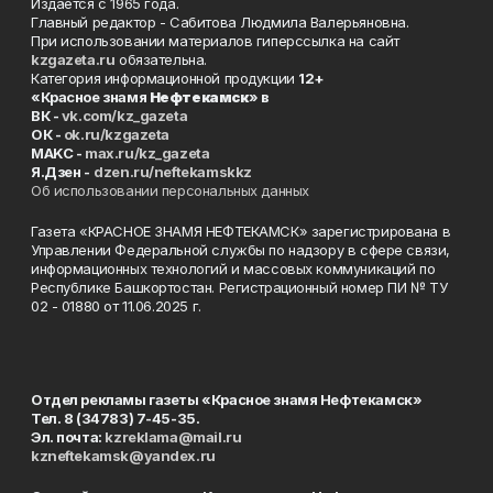
Издаётся с 1965 года.
Главный редактор - Сабитова Людмила Валерьяновна.
При использовании материалов гиперссылка на сайт
kzgazeta.ru
обязательна.
Категория информационной продукции
12+
«Красное знамя
Нефтекамск
» в
ВК -
vk.com/kz_gazeta
ОК -
ok.ru/kzgazeta
MAKC -
max.ru/kz_gazeta
Я.Дзен -
dzen.ru/neftekamskkz
Об использовании персональных данных
Газета «КРАСНОЕ ЗНАМЯ НЕФТЕКАМСК» зарегистрирована в
Управлении Федеральной службы по надзору в сфере связи,
информационных технологий и массовых коммуникаций по
Республике Башкортостан. Регистрационный номер ПИ № ТУ
02 - 01880 от 11.06.2025 г.
Отдел рекламы газеты «Красное знамя Нефтекамск»
Тел. 8 (34783) 7-45-35.
Эл. почта:
kzreklama@mail.ru
kzneftekamsk@yandex.ru