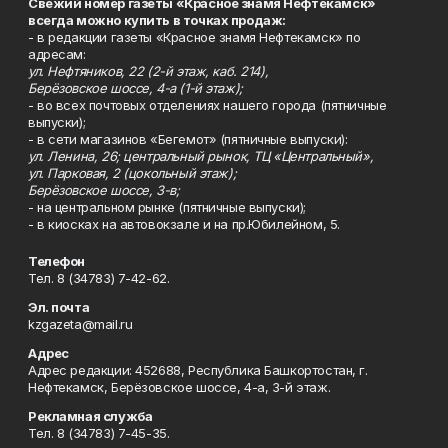
Свежий номер газеты «Красное знамя Нефтекамск»
всегда можно купить в точках продаж:
- в редакции газеты «Красное знамя Нефтекамск» по
адресам:
ул. Нефтяников, 22 (2-й этаж, каб. 214),
Берёзовское шоссе, 4-а (1-й этаж);
- во всех почтовых отделениях нашего города (пятничные
выпуски);
- в сети магазинов «Бегемот» (пятничные выпуски):
ул. Ленина, 26; центральный рынок, ТЦ «Центральный»,
ул. Парковая, 2 (цокольный этаж);
Берёзовское шоссе, 3-в;
- на центральном рынке (пятничные выпуски);
- в киосках на автовокзале и на пр.Юбилейном, 5.
Телефон
Тел. 8 (34783) 7-42-62.
Эл. почта
kzgazeta@mail.ru
Адрес
Адрес редакции: 452688, Республика Башкортостан, г.
Нефтекамск, Берёзовское шоссе, 4-а, 3-й этаж.
Рекламная служба
Тел. 8 (34783) 7-45-35.