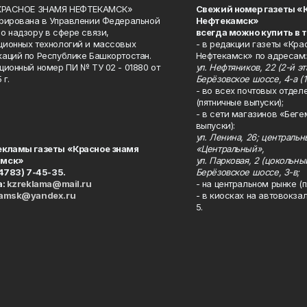
«КРАСНОЕ ЗНАМЯ НЕФТЕКАМСК»
Свежий номер газеты «
рирована в Управлении Федеральной
Нефтекамск»
о надзору в сфере связи,
всегда можно купить в 
ионных технологий и массовых
- в редакции газеты «Кра
аций по Республике Башкортостан.
Нефтекамск» по адресам:
ционный номер ПИ № ТУ 02 - 01880 от
ул. Нефтяников, 22 (2-й эта
 г.
Берёзовское шоссе, 4-а (1
- во всех почтовых отдел
(пятничные выпуски);
- в сети магазинов «Беге
выпуски):
ул. Ленина, 26; централь
екламы газеты «Красное знамя
«Центральный»,
амск»
ул. Парковая, 2 (цокольны
34783) 7-45-35.
Берёзовское шоссе, 3-в;
а:
kzreklama@mail.ru
- на центральном рынке (п
kamsk@yandex.ru
- в киосках на автовокза
5.