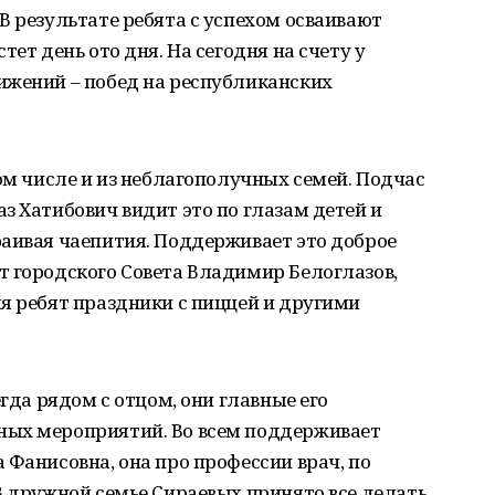
В результате ребята с успехом осваивают
тет день ото дня. На сегодня на счету у
ижений – побед на республиканских
том числе и из неблагополучных семей. Подчас
з Хатибович видит это по глазам детей и
раивая чаепития. Поддерживает это доброе
т городского Совета Владимир Белоглазов,
я ребят праздники с пиццей и другими
егда рядом с отцом, они главные его
ных мероприятий. Во всем поддерживает
 Фанисовна, она про профессии врач, по
В дружной семье Сираевых принято все делать