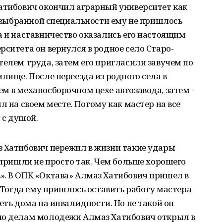
Хатибович окончил аграрный университет как
по выбранной специальности ему не пришлось
а и наставничество оказались его настоящим
рситета он вернулся в родное село Старо-
телем труда, затем его пригласили завучем по
лище. После переезда из родного села в
м в механосборочном цехе автозавода, затем -
л на своем месте. Потому как мастер на все
 с душой.
з Хатибович пережил в жизни такие удары
ы пришли не просто так. Чем больше хорошего
». В ОПК «Октава» Алмаз Хатибович пришел в
. Тогда ему пришлось оставить работу мастера
еть дома на инвалидности. Но не такой он
по делам молодежи Алмаз Хатибович открыл в