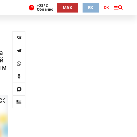
+23 °С
MAX
ВК
ОК
Облачно
а
ой
ым