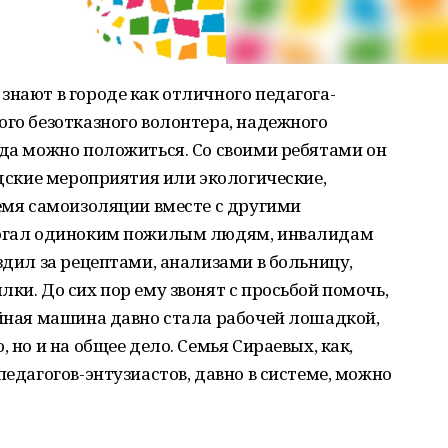
знают в городе как отличного педагога-
ого безотказного волонтера, надежного
гда можно положиться. Со своими ребятами он
одские мероприятия или экологические,
ремя самоизоляции вместе с другими
омогал одиноким пожилым людям, инвалидам
здил за рецептами, анализами в больницу,
ки. До сих пор ему звонят с просьбой помочь,
ейная машина давно стала рабочей лошадкой,
 но и на общее дело. Семья Сираевых, как,
педагогов-энтузиастов, давно в системе, можно