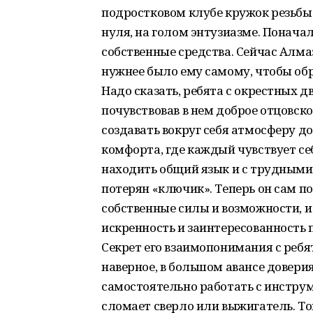
подростковом клубе кружок резьбы 
нуля, на голом энтузиазме. Понач
собственные средства. Сейчас Алмаз
нужнее было ему самому, чтобы обре
Надо сказать, ребята с окрестных д
почувствовав в нем доброе отцовск
создавать вокруг себя атмосферу д
комфорта, где каждый чувствует се
находить общий язык и с трудными 
потерян «ключик». Теперь он сам по
собственные силы и возможности, и
искренность и заинтересованность 
Секрет его взаимопонимания с ребя
наверное, в большом авансе довери
самостоятельно работать с инструме
сломает сверло или выжигатель. Тог