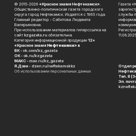
© 2015-2026
«Красное знамя Нефтекамск»
.
Газета 
Общественно-политическая газета городского
зарегист
округа город Нефтекамск. Издаётся с 1965 года.
службы п
Главный редактор - Сабитова Людмила
информац
Валерьяновна.
коммуник
При использовании материалов гиперссылка на
Регистра
сайт
kzgazeta.ru
обязательна.
11.06.2025
Категория информационной продукции
12+
«Красное знамя
Нефтекамск
» в
ВК -
vk.com/kz_gazeta
ОК -
ok.ru/kzgazeta
MAKC -
max.ru/kz_gazeta
Я.Дзен -
dzen.ru/neftekamskkz
Отдел р
Об использовании персональных данных
Нефтек
Тел. 8 (
Эл. почт
kznefte