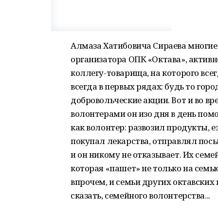
Алмаза Хатибовича Сираева многие 
организатора ОПК «Октава», активн
коллегу-товарища, на которого все
всегда в первых рядах: будь то гор
добровольческие акции. Вот и во в
волонтерами он изо дня в день п
как волонтер: развозил продукты, е
покупал лекарства, отправлял посыл
и он никому не отказывает. Их сем
которая «пашет» не только на семью,
впрочем, и семьи других октавских 
сказать, семейного волонтерства...