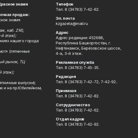
Красное знамя
Телефон
Тел. 8 (34783) 7-42-62.
точках продаж:
Эл. почта
сное знамя
kzgazeta@mail.ru
ж, каб. 214),
Адрес
-й этаж);
Адрес редакции: 452688,
ениях нашего города
Республика Башкортостан, г.
Нефтекамск, Берёзовское шоссе,
мот» (пятничные
4-а, 3-й этаж.
ный рынок, ТЦ
Рекламная служба
Тел. 8 (34783) 7-45-35.
й этаж);
Редакция
Тел. 8 (34783) 7-42-72, 7-42-92..
ятничные выпуски);
ле и на пр.Юбилейном,
Приемная
Тел. 8 (34783) 7-42-82.
Сотрудничество
Тел. 8 (34783) 7-42-62.
Отдел кадров
Тел. 8 (34783) 7-42-92.