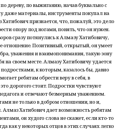
по дереву, по выжиганию, начав буквально с
алу даже материалы, инструменты покупал на
 Хатибович признается, что, пожалуй, это дело
сти опору под ногами, понять, что он нужен.
воров сразу потянулись к Алмазу Хатибовичу,
ое отношение. Позитивный, открытый, он умеет
обра, уважения и взаимопонимания, такую зону
бя на своем месте. Алмазу Хатибовичу удается
подростками, к которым, казалось бы, давно
могает ребятам обрести веру в себя, в
 это дорогого стоит. Подростки чувствуют
педагога и отвечают безмерным уважением.
тами не только в добром отношении, но и,
я. Алмаз Хатибович дает возможность ребятам
нтами, он худого слова не скажет, если кто-то
да как у некоторых отцов в этих случаях легко