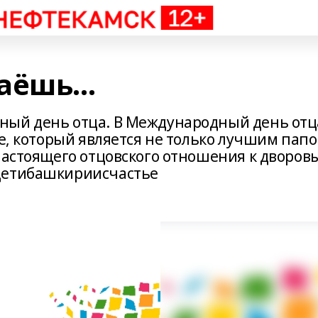
ёшь...
ный день отца. В Международный день отц
ке, который является не только лучшим пап
 настоящего отцовского отношения к дворов
детибашкириисчастье