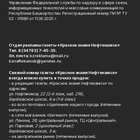
Управлении Федеральной службы по надзору в сфере связи,
информационных технологий и массовых коммуникаций по
Республике Башкортостан. Регистрационный номер ПИ № ТУ
02 - 01880 от 11.06.2025 г.
Отдел рекламы газеты «Красное знамя Нефтекамск»
Тел. 8 (34783) 7-45-35.
Эл. почта:
kzreklama@mail.ru
kzneftekamsk@yandex.ru
Свежий номер газеты «Красное знамя Нефтекамск»
всегда можно купить в точках продаж:
- в редакции газеты «Красное знамя Нефтекамск» по
адресам:
ул. Нефтяников, 22 (2-й этаж, каб. 214),
Берёзовское шоссе, 4-а (1-й этаж);
- во всех почтовых отделениях нашего города (пятничные
выпуски);
- в сети магазинов «Бегемот» (пятничные выпуски):
ул. Ленина, 26; центральный рынок, ТЦ «Центральный»,
ул. Парковая, 2 (цокольный этаж);
Берёзовское шоссе, 3-в;
- на центральном рынке (пятничные выпуски);