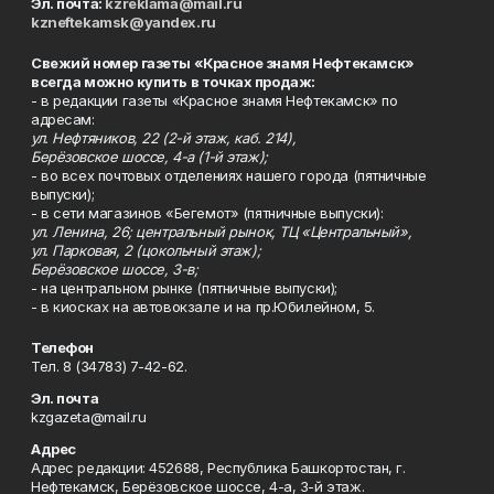
Эл. почта:
kzreklama@mail.ru
kzneftekamsk@yandex.ru
Свежий номер газеты «Красное знамя Нефтекамск»
всегда можно купить в точках продаж:
- в редакции газеты «Красное знамя Нефтекамск» по
адресам:
ул. Нефтяников, 22 (2-й этаж, каб. 214),
Берёзовское шоссе, 4-а (1-й этаж);
- во всех почтовых отделениях нашего города (пятничные
выпуски);
- в сети магазинов «Бегемот» (пятничные выпуски):
ул. Ленина, 26; центральный рынок, ТЦ «Центральный»,
ул. Парковая, 2 (цокольный этаж);
Берёзовское шоссе, 3-в;
- на центральном рынке (пятничные выпуски);
- в киосках на автовокзале и на пр.Юбилейном, 5.
Телефон
Тел. 8 (34783) 7-42-62.
Эл. почта
kzgazeta@mail.ru
Адрес
Адрес редакции: 452688, Республика Башкортостан, г.
Нефтекамск, Берёзовское шоссе, 4-а, 3-й этаж.