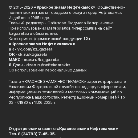
© 2015-2026
«Красное знамя Нефтекамск»
. Общественно-
политическая газета городского округа город Нефтекамск.
Издаётся с 1965 года.
Главный редактор - Сабитова Людмила Валерьяновна.
При использовании материалов гиперссылка на сайт
kzgazeta.ru
обязательна.
Категория информационной продукции
12+
«Красное знамя
Нефтекамск
» в
ВК -
vk.com/kz_gazeta
ОК -
ok.ru/kzgazeta
MAKC -
max.ru/kz_gazeta
Я.Дзен -
dzen.ru/neftekamskkz
Об использовании персональных данных
Газета «КРАСНОЕ ЗНАМЯ НЕФТЕКАМСК» зарегистрирована в
Управлении Федеральной службы по надзору в сфере связи,
информационных технологий и массовых коммуникаций по
Республике Башкортостан. Регистрационный номер ПИ № ТУ
02 - 01880 от 11.06.2025 г.
Отдел рекламы газеты «Красное знамя Нефтекамск»
Тел. 8 (34783) 7-45-35.