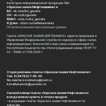
Категория информационной продукции
12+
«Красное знамя
Нефтекамск
» в
ВК -
vk.com/kz_gazeta
ОК -
ok.ru/kzgazeta
MAKC -
max.ru/kz_gazeta
Я.Дзен -
dzen.ru/neftekamskkz
Об использовании персональных данных
Газета «КРАСНОЕ ЗНАМЯ НЕФТЕКАМСК» зарегистрирована в
Управлении Федеральной службы по надзору в сфере связи,
информационных технологий и массовых коммуникаций по
Республике Башкортостан. Регистрационный номер ПИ № ТУ
02 - 01880 от 11.06.2025 г.
Отдел рекламы газеты «Красное знамя Нефтекамск»
Тел. 8 (34783) 7-45-35.
Эл. почта:
kzreklama@mail.ru
kzneftekamsk@yandex.ru
Свежий номер газеты «Красное знамя Нефтекамск»
всегда можно купить в точках продаж:
- в редакции газеты «Красное знамя Нефтекамск» по
адресам: