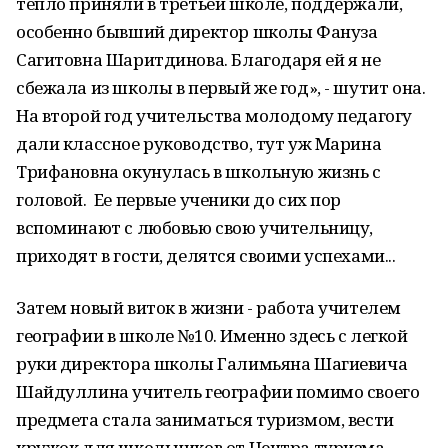
тепло приняли в третьей школе, поддержали,
особенно бывший директор школы Фануза
Сагитовна Шаритдинова. Благодаря ей я не
сбежала из школы в первый же год», - шутит она.
На второй год учительства молодому педагогу
дали классное руководство, тут уж Марина
Трифановна окунулась в школьную жизнь с
головой. Ее первые ученики до сих пор
вспоминают с любовью свою учительницу,
приходят в гости, делятся своими успехами...
Затем новый виток в жизни - работа учителем
географии в школе №10. Именно здесь с легкой
руки директора школы Галимьяна Шагиевича
Шайдуллина учитель географии помимо своего
предмета стала заниматься туризмом, вести
кружок для школьников от Центра туризма,