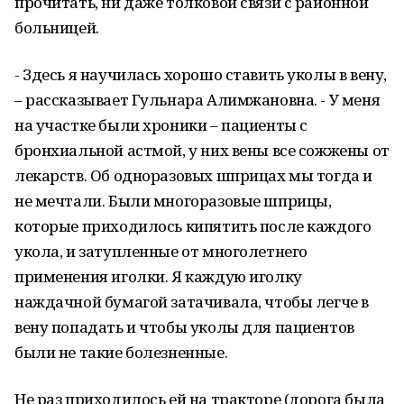
прочитать, ни даже толковой связи с районной
больницей.
- Здесь я научилась хорошо ставить уколы в вену,
– рассказывает Гульнара Алимжановна. - У меня
на участке были хроники – пациенты с
бронхиальной астмой, у них вены все сожжены от
лекарств. Об одноразовых шприцах мы тогда и
не мечтали. Были многоразовые шприцы,
которые приходилось кипятить после каждого
укола, и затупленные от многолетнего
применения иголки. Я каждую иголку
наждачной бумагой затачивала, чтобы легче в
вену попадать и чтобы уколы для пациентов
были не такие болезненные.
Не раз приходилось ей на тракторе (дорога была