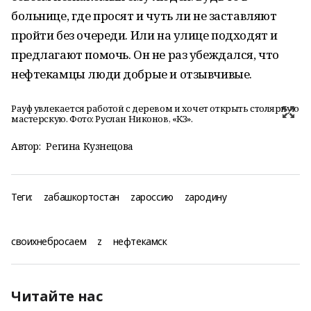
больнице, где просят и чуть ли не заставляют
пройти без очереди. Или на улице подходят и
предлагают помочь. Он не раз убеждался, что
нефтекамцы люди добрые и отзывчивые.
Рауф увлекается работой с деревом и хочет открыть столярную
мастерскую. Фото: Руслан Никонов, «КЗ».
Автор:
Регина Кузнецова
Теги:
zабашкортостан
zароссию
zародину
своихнебросаем
z
нефтекамск
Читайте нас