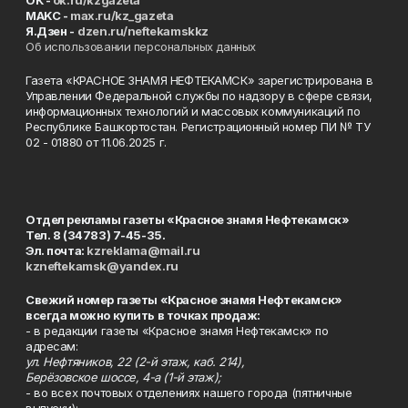
ОК -
ok.ru/kzgazeta
MAKC -
max.ru/kz_gazeta
Я.Дзен -
dzen.ru/neftekamskkz
Об использовании персональных данных
Газета «КРАСНОЕ ЗНАМЯ НЕФТЕКАМСК» зарегистрирована в
Управлении Федеральной службы по надзору в сфере связи,
информационных технологий и массовых коммуникаций по
Республике Башкортостан. Регистрационный номер ПИ № ТУ
02 - 01880 от 11.06.2025 г.
Отдел рекламы газеты «Красное знамя Нефтекамск»
Тел. 8 (34783) 7-45-35.
Эл. почта:
kzreklama@mail.ru
kzneftekamsk@yandex.ru
Свежий номер газеты «Красное знамя Нефтекамск»
всегда можно купить в точках продаж:
- в редакции газеты «Красное знамя Нефтекамск» по
адресам:
ул. Нефтяников, 22 (2-й этаж, каб. 214),
Берёзовское шоссе, 4-а (1-й этаж);
- во всех почтовых отделениях нашего города (пятничные