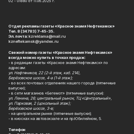
02 - 01880 от 11.06.2025 г.
Отдел рекламы газеты «Красное знамя Нефтекамск»
Тел. 8 (34783) 7-45-35.
Эл. почта:
kzreklama@mail.ru
kzneftekamsk@yandex.ru
Свежий номер газеты «Красное знамя Нефтекамск»
всегда можно купить в точках продаж:
- в редакции газеты «Красное знамя Нефтекамск» по
адресам:
ул. Нефтяников, 22 (2-й этаж, каб. 214),
Берёзовское шоссе, 4-а (1-й этаж);
- во всех почтовых отделениях нашего города (пятничные
выпуски);
- в сети магазинов «Бегемот» (пятничные выпуски):
ул. Ленина, 26; центральный рынок, ТЦ «Центральный»,
ул. Парковая, 2 (цокольный этаж);
Берёзовское шоссе, 3-в;
- на центральном рынке (пятничные выпуски);
- в киосках на автовокзале и на пр.Юбилейном, 5.
Телефон