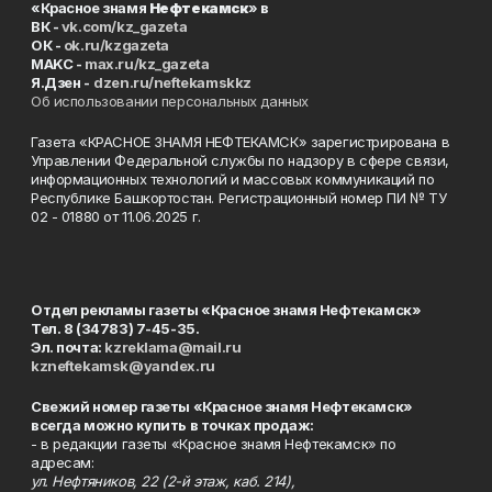
«Красное знамя
Нефтекамск
» в
ВК -
vk.com/kz_gazeta
ОК -
ok.ru/kzgazeta
MAKC -
max.ru/kz_gazeta
Я.Дзен -
dzen.ru/neftekamskkz
Об использовании персональных данных
Газета «КРАСНОЕ ЗНАМЯ НЕФТЕКАМСК» зарегистрирована в
Управлении Федеральной службы по надзору в сфере связи,
информационных технологий и массовых коммуникаций по
Республике Башкортостан. Регистрационный номер ПИ № ТУ
02 - 01880 от 11.06.2025 г.
Отдел рекламы газеты «Красное знамя Нефтекамск»
Тел. 8 (34783) 7-45-35.
Эл. почта:
kzreklama@mail.ru
kzneftekamsk@yandex.ru
Свежий номер газеты «Красное знамя Нефтекамск»
всегда можно купить в точках продаж:
- в редакции газеты «Красное знамя Нефтекамск» по
адресам:
ул. Нефтяников, 22 (2-й этаж, каб. 214),