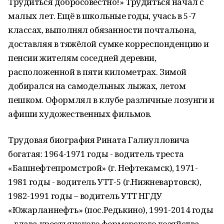
Трудиться добросовестно!» Трудиться начал с
малых лет. Ещё в школьные годы, учась в 5-7
классах, выполнял обязанности почтальона,
доставляя в тяжёлой сумке корреспонденцию и
пенсии жителям соседней деревни,
расположенной в пяти километрах. Зимой
добирался на самодельных лыжах, летом
пешком. Оформлял в клубе различные лозунги и
афиши художественных фильмов.
Трудовая биография Рината Галиулловича
богатая: 1964-1971 годы - водитель треста
«Башнефтепромстрой» (г. Нефтекамск), 1971-
1981 годы - водитель УТТ-5 (г.Нижневартовск),
1982-1991 годы – водитель УТТ НГДУ
«Южарланнефть» (пос.Редькино), 1991-2014 годы
– глава крестьянского фермерского хозяйства