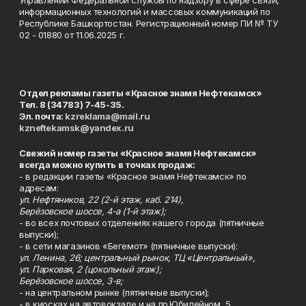
Управлении Федеральной службы по надзору в сфере связи,
информационных технологий и массовых коммуникаций по
Республике Башкортостан. Регистрационный номер ПИ № ТУ
02 - 01880 от 11.06.2025 г.
Отдел рекламы газеты «Красное знамя Нефтекамск»
Тел. 8 (34783) 7-45-35.
Эл. почта:
kzreklama@mail.ru
kzneftekamsk@yandex.ru
Свежий номер газеты «Красное знамя Нефтекамск»
всегда можно купить в точках продаж:
- в редакции газеты «Красное знамя Нефтекамск» по
адресам:
ул. Нефтяников, 22 (2-й этаж, каб. 214),
Берёзовское шоссе, 4-а (1-й этаж);
- во всех почтовых отделениях нашего города (пятничные
выпуски);
- в сети магазинов «Бегемот» (пятничные выпуски):
ул. Ленина, 26; центральный рынок, ТЦ «Центральный»,
ул. Парковая, 2 (цокольный этаж);
Берёзовское шоссе, 3-в;
- на центральном рынке (пятничные выпуски);
- в киосках на автовокзале и на пр.Юбилейном, 5.