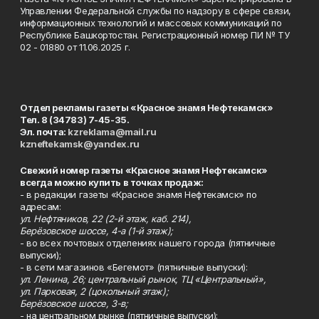
Управлении Федеральной службы по надзору в сфере связи,
информационных технологий и массовых коммуникаций по
Республике Башкортостан. Регистрационный номер ПИ № ТУ
02 - 01880 от 11.06.2025 г.
Отдел рекламы газеты «Красное знамя Нефтекамск»
Тел. 8 (34783) 7-45-35.
Эл. почта:
kzreklama@mail.ru
kzneftekamsk@yandex.ru
Свежий номер газеты «Красное знамя Нефтекамск»
всегда можно купить в точках продаж:
- в редакции газеты «Красное знамя Нефтекамск» по
адресам:
ул. Нефтяников, 22 (2-й этаж, каб. 214),
Берёзовское шоссе, 4-а (1-й этаж);
- во всех почтовых отделениях нашего города (пятничные
выпуски);
- в сети магазинов «Бегемот» (пятничные выпуски):
ул. Ленина, 26; центральный рынок, ТЦ «Центральный»,
ул. Парковая, 2 (цокольный этаж);
Берёзовское шоссе, 3-в;
- на центральном рынке (пятничные выпуски);