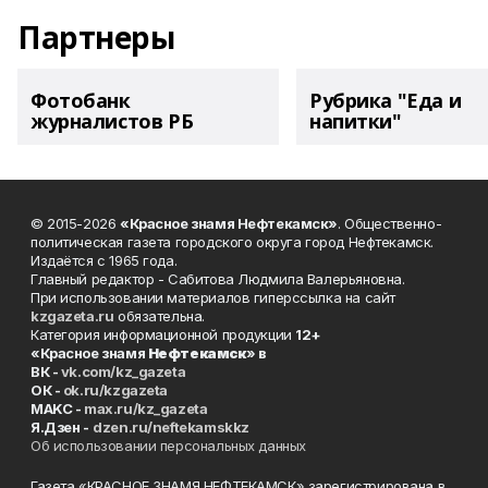
Партнеры
Фотобанк
Рубрика "Еда и
журналистов РБ
напитки"
© 2015-2026
«Красное знамя Нефтекамск»
. Общественно-
политическая газета городского округа город Нефтекамск.
Издаётся с 1965 года.
Главный редактор - Сабитова Людмила Валерьяновна.
При использовании материалов гиперссылка на сайт
kzgazeta.ru
обязательна.
Категория информационной продукции
12+
«Красное знамя
Нефтекамск
» в
ВК -
vk.com/kz_gazeta
ОК -
ok.ru/kzgazeta
MAKC -
max.ru/kz_gazeta
Я.Дзен -
dzen.ru/neftekamskkz
Об использовании персональных данных
Газета «КРАСНОЕ ЗНАМЯ НЕФТЕКАМСК» зарегистрирована в