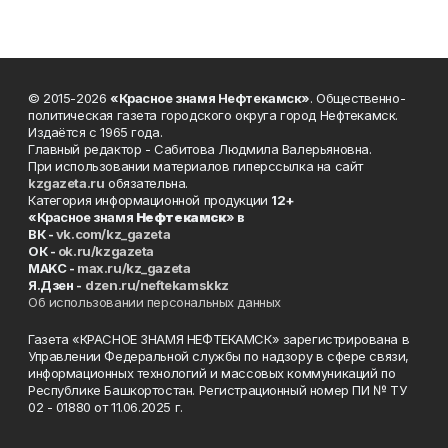
© 2015-2026
«Красное знамя Нефтекамск»
. Общественно-
политическая газета городского округа город Нефтекамск.
Издаётся с 1965 года.
Главный редактор - Сабитова Людмила Валерьяновна.
При использовании материалов гиперссылка на сайт
kzgazeta.ru
обязательна.
Категория информационной продукции
12+
«Красное знамя
Нефтекамск
» в
ВК -
vk.com/kz_gazeta
ОК -
ok.ru/kzgazeta
MAKC -
max.ru/kz_gazeta
Я.Дзен -
dzen.ru/neftekamskkz
Об использовании персональных данных
Газета «КРАСНОЕ ЗНАМЯ НЕФТЕКАМСК» зарегистрирована в
Управлении Федеральной службы по надзору в сфере связи,
информационных технологий и массовых коммуникаций по
Республике Башкортостан. Регистрационный номер ПИ № ТУ
02 - 01880 от 11.06.2025 г.