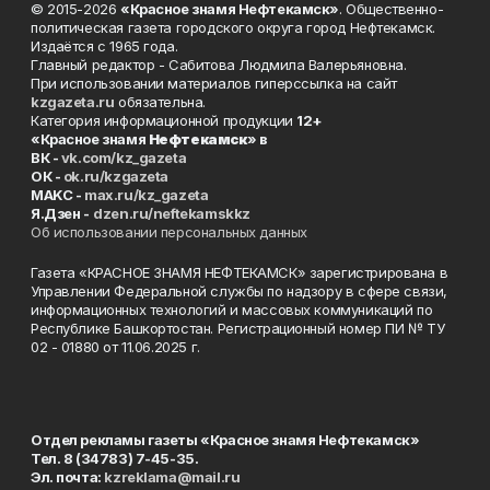
© 2015-2026
«Красное знамя Нефтекамск»
. Общественно-
политическая газета городского округа город Нефтекамск.
Издаётся с 1965 года.
Главный редактор - Сабитова Людмила Валерьяновна.
При использовании материалов гиперссылка на сайт
kzgazeta.ru
обязательна.
Категория информационной продукции
12+
«Красное знамя
Нефтекамск
» в
ВК -
vk.com/kz_gazeta
ОК -
ok.ru/kzgazeta
MAKC -
max.ru/kz_gazeta
Я.Дзен -
dzen.ru/neftekamskkz
Об использовании персональных данных
Газета «КРАСНОЕ ЗНАМЯ НЕФТЕКАМСК» зарегистрирована в
Управлении Федеральной службы по надзору в сфере связи,
информационных технологий и массовых коммуникаций по
Республике Башкортостан. Регистрационный номер ПИ № ТУ
02 - 01880 от 11.06.2025 г.
Отдел рекламы газеты «Красное знамя Нефтекамск»
Тел. 8 (34783) 7-45-35.
Эл. почта:
kzreklama@mail.ru