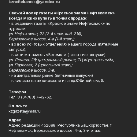
kzneftekamsk@yandex.ru
Свежий номер газеты «Красное знамя Нефтекамск»
всегда можно купить в точках продаж:
- в редакции газеты «Красное знамя Нефтекамск» по
адресам:
ул. Нефтяников, 22 (2-й этаж, каб. 214),
Берёзовское шоссе, 4-а (1-й этаж);
- во всех почтовых отделениях нашего города (пятничные
выпуски);
- в сети магазинов «Бегемот» (пятничные выпуски):
ул. Ленина, 26; центральный рынок, ТЦ «Центральный»,
ул. Парковая, 2 (цокольный этаж);
Берёзовское шоссе, 3-в;
- на центральном рынке (пятничные выпуски);
- в киосках на автовокзале и на пр.Юбилейном, 5.
Телефон
Тел. 8 (34783) 7-42-62.
Эл. почта
kzgazeta@mail.ru
Адрес
Адрес редакции: 452688, Республика Башкортостан, г.
Нефтекамск, Берёзовское шоссе, 4-а, 3-й этаж.