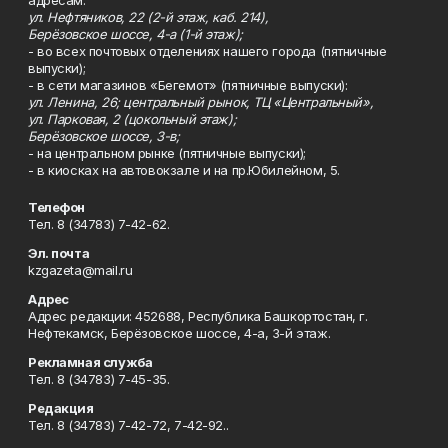
адресам:
ул. Нефтяников, 22 (2-й этаж, каб. 214),
Берёзовское шоссе, 4-а (1-й этаж);
- во всех почтовых отделениях нашего города (пятничные
выпуски);
- в сети магазинов «Бегемот» (пятничные выпуски):
ул. Ленина, 26; центральный рынок, ТЦ «Центральный»,
ул. Парковая, 2 (цокольный этаж);
Берёзовское шоссе, 3-в;
- на центральном рынке (пятничные выпуски);
- в киосках на автовокзале и на пр.Юбилейном, 5.
Телефон
Тел. 8 (34783) 7-42-62.
Эл. почта
kzgazeta@mail.ru
Адрес
Адрес редакции: 452688, Республика Башкортостан, г.
Нефтекамск, Берёзовское шоссе, 4-а, 3-й этаж.
Рекламная служба
Тел. 8 (34783) 7-45-35.
Редакция
Тел. 8 (34783) 7-42-72, 7-42-92..