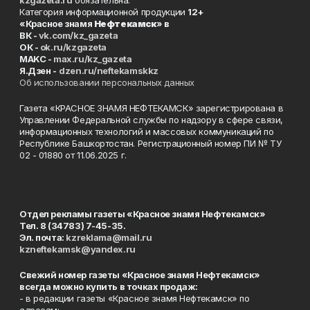
kzgazeta.ru
обязательна.
Категория информационной продукции
12+
«Красное знамя
Нефтекамск
» в
ВК -
vk.com/kz_gazeta
ОК -
ok.ru/kzgazeta
MAKC -
max.ru/kz_gazeta
Я.Дзен -
dzen.ru/neftekamskkz
Об использовании персональных данных
Газета «КРАСНОЕ ЗНАМЯ НЕФТЕКАМСК» зарегистрирована в
Управлении Федеральной службы по надзору в сфере связи,
информационных технологий и массовых коммуникаций по
Республике Башкортостан. Регистрационный номер ПИ № ТУ
02 - 01880 от 11.06.2025 г.
Отдел рекламы газеты «Красное знамя Нефтекамск»
Тел. 8 (34783) 7-45-35.
Эл. почта:
kzreklama@mail.ru
kzneftekamsk@yandex.ru
Свежий номер газеты «Красное знамя Нефтекамск»
всегда можно купить в точках продаж:
- в редакции газеты «Красное знамя Нефтекамск» по