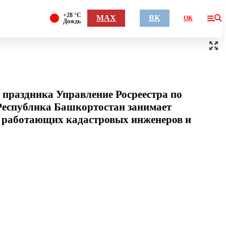
+28 °С
MAX
ВК
ОК
Дождь
 праздника Управление Росреестра по
 Республика Башкортостан занимает
у работающих кадастровых инженеров и