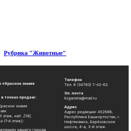
Рубрика "Животные"
Телефон
 «Красное знамя
Тел. 8 (34783) 7-42-62.
Эл. почта
 в точках продаж:
kzgazeta@mail.ru
«Красное знамя
Адрес
сам:
Адрес редакции: 452688,
 этаж, каб. 214),
Республика Башкортостан, г.
 (1-й этаж);
Нефтекамск, Берёзовское
шоссе, 4-а, 3-й этаж.
тделениях нашего города