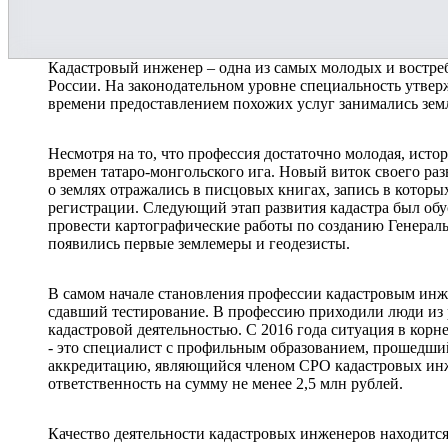
Кадастровый инженер – одна из самых молодых и востр
России. На законодательном уровне специальность утверж
времени предоставлением похожих услуг занимались зем
Несмотря на то, что профессия достаточно молодая, истор
времен татаро-монгольского ига. Новый виток своего раз
о землях отражались в писцовых книгах, запись в которы
регистрации. Следующий этап развития кадастра был обу
провести картографические работы по созданию Генераль
появились первые землемеры и геодезисты.
В самом начале становления профессии кадастровым ин
сдавший тестирование. В профессию приходили люди из р
кадастровой деятельностью. С 2016 года ситуация в корн
- это специалист с профильным образованием, прошедш
аккредитацию, являющийся членом СРО кадастровых ин
ответственность на сумму не менее 2,5 млн рублей.
Качество деятельности кадастровых инженеров находитс