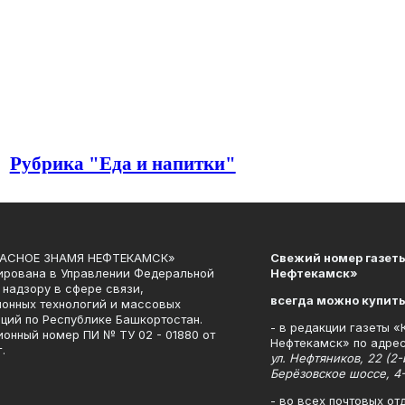
Рубрика "Еда и напитки"
КРАСНОЕ ЗНАМЯ НЕФТЕКАМСК»
Свежий номер газеты
ирована в Управлении Федеральной
Нефтекамск»
 надзору в сфере связи,
всегда можно купить
онных технологий и массовых
ций по Республике Башкортостан.
- в редакции газеты 
ионный номер ПИ № ТУ 02 - 01880 от
Нефтекамск» по адре
г.
ул. Нефтяников, 22 (2-й
Берёзовское шоссе, 4-а
- во всех почтовых о