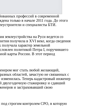
ебованных профессий в современной
дена только в начале 2011 года. До этого
леустроители и специалисты БТИ.
ия землеустройства на Руси ведется со
вития получила в XVI веке, когда сведения
х получала характер земельной
словлен политикой Петра I, поручившего
ной карты России. В этот период
женером мог стать любой желающий,
азных областей, зачастую не связанных с
е изменилась. Теперь кадастровый инженер
ий двухгодичную стажировку и сдавший
женеров и застраховавший свою
я под строгим контролем СРО, в которую