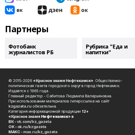
Партнеры
Фотобанк
Рубрика "Еда и
журналистов РБ
напитки"
© 2015-2026
«Красное знамя Нефтекамск»
. Общественно-
политическая газета городского округа город Нефтекамск.
Издаётся с 1965 года.
Главный редактор - Сабитова Людмила Валерьяновна.
При использовании материалов гиперссылка на сайт
kzgazeta.ru
обязательна.
Категория информационной продукции
12+
«Красное знамя
Нефтекамск
» в
ВК -
vk.com/kz_gazeta
ОК -
ok.ru/kzgazeta
MAKC -
max.ru/kz_gazeta