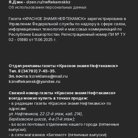
Я.Дзен -
dzen.ru/neftekamskkz
Об использовании персональных данных
Газета «КРАСНОЕ ЗНАМЯ НЕФТЕКАМСК» зарегистрирована в
Управлении Федеральной службы по надзору в сфере связи,
информационных технологий и массовых коммуникаций по
Республике Башкортостан. Регистрационный номер ПИ № ТУ
02 - 01880 от 11.06.2025 г.
Отдел рекламы газеты «Красное знамя Нефтекамск»
Тел. 8 (34783) 7-45-35.
Эл. почта:
kzreklama@mail.ru
kzneftekamsk@yandex.ru
Свежий номер газеты «Красное знамя Нефтекамск»
всегда можно купить в точках продаж:
- в редакции газеты «Красное знамя Нефтекамск» по
адресам:
ул. Нефтяников, 22 (2-й этаж, каб. 214),
Берёзовское шоссе, 4-а (1-й этаж);
- во всех почтовых отделениях нашего города (пятничные
выпуски);
- в сети магазинов «Бегемот» (пятничные выпуски):