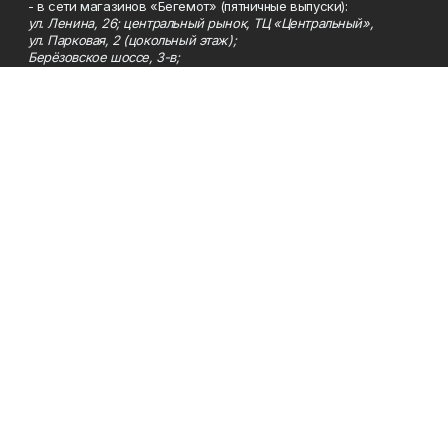
- в сети магазинов «Бегемот» (пятничные выпуски):
ул. Ленина, 26; центральный рынок, ТЦ «Центральный»,
ул. Парковая, 2 (цокольный этаж);
Берёзовское шоссе, 3-в;
- на центральном рынке (пятничные выпуски);
- в киосках на автовокзале и на пр.Юбилейном, 5.
Телефон
Тел. 8 (34783) 7-42-62.
Эл. почта
kzgazeta@mail.ru
Адрес
Адрес редакции: 452688, Республика Башкортостан, г.
Нефтекамск, Берёзовское шоссе, 4-а, 3-й этаж.
Рекламная служба
Тел. 8 (34783) 7-45-35.
Редакция
Тел. 8 (34783) 7-42-72, 7-42-92..
Приемная
Тел. 8 (34783) 7-42-82.
Сотрудничество
Тел. 8 (34783) 7-42-62.