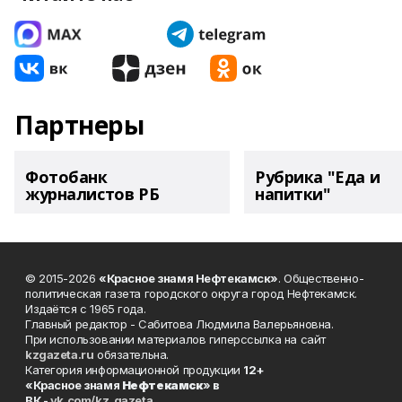
Партнеры
Фотобанк
Рубрика "Еда и
журналистов РБ
напитки"
© 2015-2026
«Красное знамя Нефтекамск»
. Общественно-
политическая газета городского округа город Нефтекамск.
Издаётся с 1965 года.
Главный редактор - Сабитова Людмила Валерьяновна.
При использовании материалов гиперссылка на сайт
kzgazeta.ru
обязательна.
Категория информационной продукции
12+
«Красное знамя
Нефтекамск
» в
ВК -
vk.com/kz_gazeta