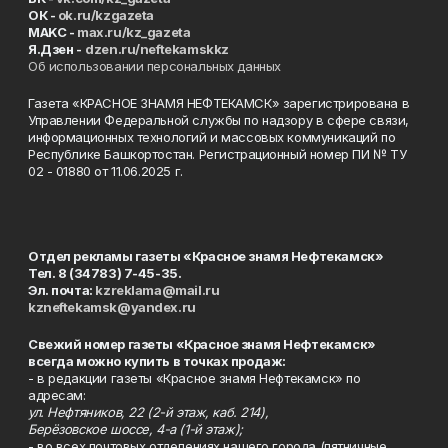
ОК -
ok.ru/kzgazeta
MAKC -
max.ru/kz_gazeta
Я.Дзен -
dzen.ru/neftekamskkz
Об использовании персональных данных
Газета «КРАСНОЕ ЗНАМЯ НЕФТЕКАМСК» зарегистрирована в
Управлении Федеральной службы по надзору в сфере связи,
информационных технологий и массовых коммуникаций по
Республике Башкортостан. Регистрационный номер ПИ № ТУ
02 - 01880 от 11.06.2025 г.
Отдел рекламы газеты «Красное знамя Нефтекамск»
Тел. 8 (34783) 7-45-35.
Эл. почта:
kzreklama@mail.ru
kzneftekamsk@yandex.ru
Свежий номер газеты «Красное знамя Нефтекамск»
всегда можно купить в точках продаж:
- в редакции газеты «Красное знамя Нефтекамск» по
адресам:
ул. Нефтяников, 22 (2-й этаж, каб. 214),
Берёзовское шоссе, 4-а (1-й этаж);
- во всех почтовых отделениях нашего города (пятничные