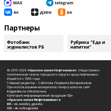
Партнеры
Фотобанк
Рубрика "Еда и
журналистов РБ
напитки"
© 2015-2026
«Красное знамя Нефтекамск»
. Общественно-
политическая газета городского округа город Нефтекамск.
Издаётся с 1965 года.
Главный редактор - Сабитова Людмила Валерьяновна.
При использовании материалов гиперссылка на сайт
kzgazeta.ru
обязательна.
Категория информационной продукции
12+
«Красное знамя
Нефтекамск
» в
ВК -
vk.com/kz_gazeta
ОК -
ok.ru/kzgazeta