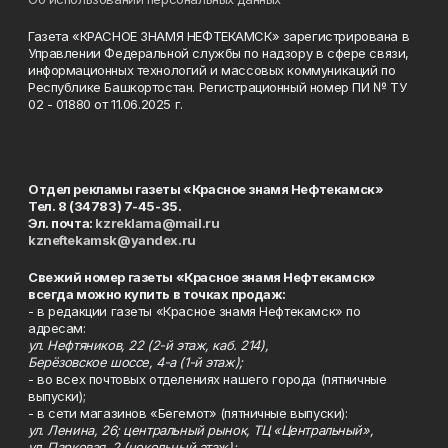
Газета «КРАСНОЕ ЗНАМЯ НЕФТЕКАМСК» зарегистрирована в
Управлении Федеральной службы по надзору в сфере связи,
информационных технологий и массовых коммуникаций по
Республике Башкортостан. Регистрационный номер ПИ № ТУ
02 - 01880 от 11.06.2025 г.
Отдел рекламы газеты «Красное знамя Нефтекамск»
Тел. 8 (34783) 7-45-35.
Эл. почта:
kzreklama@mail.ru
kzneftekamsk@yandex.ru
Свежий номер газеты «Красное знамя Нефтекамск»
всегда можно купить в точках продаж:
- в редакции газеты «Красное знамя Нефтекамск» по
адресам:
ул. Нефтяников, 22 (2-й этаж, каб. 214),
Берёзовское шоссе, 4-а (1-й этаж);
- во всех почтовых отделениях нашего города (пятничные
выпуски);
- в сети магазинов «Бегемот» (пятничные выпуски):
ул. Ленина, 26; центральный рынок, ТЦ «Центральный»,
ул. Парковая, 2 (цокольный этаж);