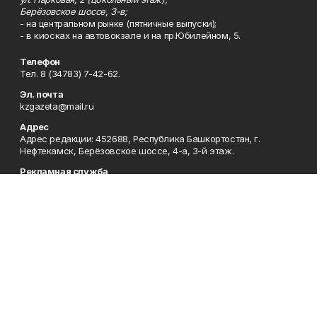
Берёзовское шоссе, 3-в;
- на центральном рынке (пятничные выпуски);
- в киосках на автовокзале и на пр.Юбилейном, 5.
Телефон
Тел. 8 (34783) 7-42-62.
Эл. почта
kzgazeta@mail.ru
Адрес
Адрес редакции: 452688, Республика Башкортостан, г.
Нефтекамск, Берёзовское шоссе, 4-а, 3-й этаж.
Рекламная служба
Тел. 8 (34783) 7-45-35.
Редакция
Тел. 8 (34783) 7-42-72, 7-42-92..
Приемная
Тел. 8 (34783) 7-42-82.
Сотрудничество
Тел. 8 (34783) 7-42-62.
Отдел кадров
Тел. 8 (34783) 7-42-92.