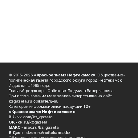
© 2015-2026
«Красное знамя Нефтекамск»
. Общественно-
политическая газета городского округа город Нефтекамск.
Издаётся с 1965 года.
Главный редактор - Сабитова Людмила Валерьяновна.
При использовании материалов гиперссылка на сайт
kzgazeta.ru
обязательна.
Категория информационной продукции
12+
«Красное знамя
Нефтекамск
» в
ВК -
vk.com/kz_gazeta
ОК -
ok.ru/kzgazeta
MAKC -
max.ru/kz_gazeta
Я.Дзен -
dzen.ru/neftekamskkz
Об использовании персональных данных