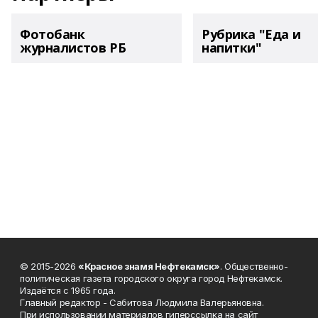
Фотобанк
Рубрика "Еда и
журналистов РБ
напитки"
© 2015-2026
«Красное знамя Нефтекамск»
. Общественно-
политическая газета городского округа город Нефтекамск.
Издаётся с 1965 года.
Главный редактор - Сабитова Людмила Валерьяновна.
При использовании материалов гиперссылка на сайт