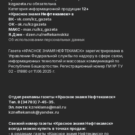
kzgazeta.ru
обязательна.
Категория информационной продукции
12+
«Красное знамя
Нефтекамск
» в
ВК -
vk.com/kz_gazeta
ОК -
ok.ru/kzgazeta
MAKC -
max.ru/kz_gazeta
Я.Дзен -
dzen.ru/neftekamskkz
Об использовании персональных данных
Газета «КРАСНОЕ ЗНАМЯ НЕФТЕКАМСК» зарегистрирована в
Управлении Федеральной службы по надзору в сфере связи,
информационных технологий и массовых коммуникаций по
Республике Башкортостан. Регистрационный номер ПИ № ТУ
02 - 01880 от 11.06.2025 г.
Отдел рекламы газеты «Красное знамя Нефтекамск»
Тел. 8 (34783) 7-45-35.
Эл. почта:
kzreklama@mail.ru
kzneftekamsk@yandex.ru
Свежий номер газеты «Красное знамя Нефтекамск»
всегда можно купить в точках продаж:
- в редакции газеты «Красное знамя Нефтекамск» по