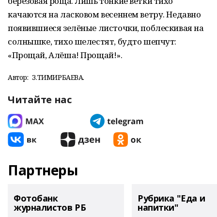
берёзовая роща. Лишь тонкие ветки тихо
качаются на ласковом весеннем ветру. Недавно
появившиеся зелёные листочки, поблескивая на
солнышке, тихо шелестят, будто шепчут:
«Прощай, Алёша! Прощай!».
Автор:
З.ТИМИРБАЕВА.
Читайте нас
Партнеры
Фотобанк
Рубрика "Еда и
журналистов РБ
напитки"