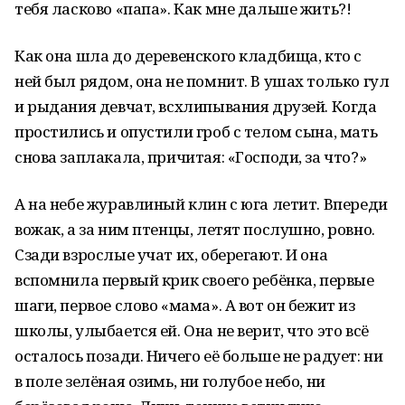
тебя ласково «папа». Как мне дальше жить?!
Как она шла до деревенского кладбища, кто с
ней был рядом, она не помнит. В ушах только гул
и рыдания девчат, всхлипывания друзей. Когда
простились и опустили гроб с телом сына, мать
снова заплакала, причитая: «Господи, за что?»
А на небе журавлиный клин с юга летит. Впереди
вожак, а за ним птенцы, летят послушно, ровно.
Сзади взрослые учат их, оберегают. И она
вспомнила первый крик своего ребёнка, первые
шаги, первое слово «мама». А вот он бежит из
школы, улыбается ей. Она не верит, что это всё
осталось позади. Ничего её больше не радует: ни
в поле зелёная озимь, ни голубое небо, ни