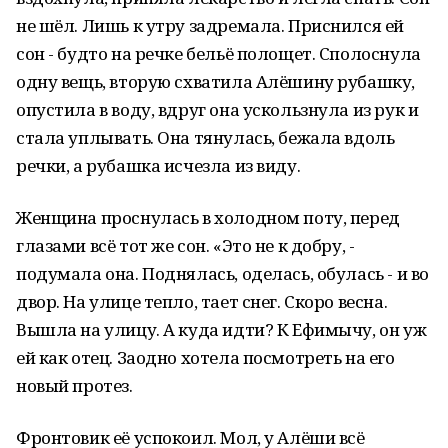
не шёл. Лишь к утру задремала. Приснился ей
сон - будто на речке бельё полощет. Сполоснула
одну вещь, вторую схватила Алёшину рубашку,
опустила в воду, вдруг она ускользнула из рук и
стала уплывать. Она тянулась, бежала вдоль
речки, а рубашка исчезла из виду.
Женщина проснулась в холодном поту, перед
глазами всё тот же сон. «Это не к добру, -
подумала она. Поднялась, оделась, обулась - и во
двор. На улице тепло, тает снег. Скоро весна.
Вышла на улицу. А куда идти? К Ефимычу, он уж
ей как отец. Заодно хотела посмотреть на его
новый протез.
Фронтовик её успокоил. Мол, у Алёши всё