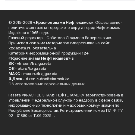
© 2015-2026
«Красное знамя Нефтекамск»
. Общественно-
политическая газета городского округа город Нефтекамск.
Издаётся с 1965 года.
Главный редактор - Сабитова Людмила Валерьяновна.
При использовании материалов гиперссылка на сайт
kzgazeta.ru
обязательна.
Категория информационной продукции
12+
«Красное знамя
Нефтекамск
» в
ВК -
vk.com/kz_gazeta
ОК -
ok.ru/kzgazeta
MAKC -
max.ru/kz_gazeta
Я.Дзен -
dzen.ru/neftekamskkz
Об использовании персональных данных
Газета «КРАСНОЕ ЗНАМЯ НЕФТЕКАМСК» зарегистрирована в
Управлении Федеральной службы по надзору в сфере связи,
информационных технологий и массовых коммуникаций по
Республике Башкортостан. Регистрационный номер ПИ № ТУ
02 - 01880 от 11.06.2025 г.