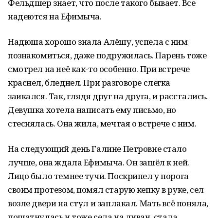
Фельдшер знает, что после такого бывает. Все
надеются на Ефимыча.
Надюша хорошо знала Алёшу, успела с ним
познакомиться, даже подружилась. Парень тоже
смотрел на неё как-то особенно. При встрече
краснел, бледнел. При разговоре слегка
заикался. Так, глядя друг на друга, и расстались.
Девушка хотела написать ему письмо, но
стеснялась. Она жила, мечтая о встрече с ним.
На следующий день Галине Петровне стало
лучше, она ждала Ефимыча. Он зашёл к ней.
Лицо было темнее тучи. Поскрипел у порога
своим протезом, помял старую кепку в руке, сел
возле двери на стул и заплакал. Мать всё поняла,
пошатнулась и тоже села на диван, стала