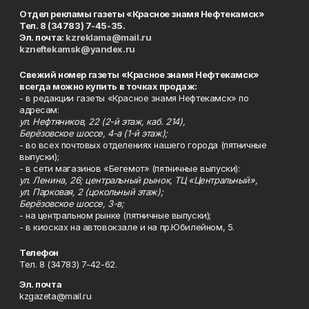
Отдел рекламы газеты «Красное знамя Нефтекамск»
Тел. 8 (34783) 7-45-35.
Эл. почта:
kzreklama@mail.ru
kzneftekamsk@yandex.ru
Свежий номер газеты «Красное знамя Нефтекамск»
всегда можно купить в точках продаж:
- в редакции газеты «Красное знамя Нефтекамск» по
адресам:
ул. Нефтяников, 22 (2-й этаж, каб. 214),
Берёзовское шоссе, 4-а (1-й этаж);
- во всех почтовых отделениях нашего города (пятничные
выпуски);
- в сети магазинов «Бегемот» (пятничные выпуски):
ул. Ленина, 26; центральный рынок, ТЦ «Центральный»,
ул. Парковая, 2 (цокольный этаж);
Берёзовское шоссе, 3-в;
- на центральном рынке (пятничные выпуски);
- в киосках на автовокзале и на пр.Юбилейном, 5.
Телефон
Тел. 8 (34783) 7-42-62.
Эл. почта
kzgazeta@mail.ru